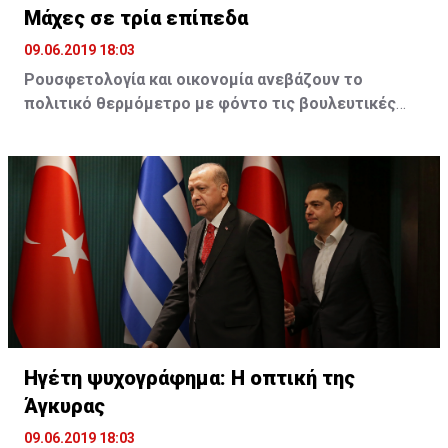
Μάχες σε τρία επίπεδα
09.06.2019 18:03
Ρουσφετολογία και οικονομία ανεβάζουν το
πολιτικό θερμόμετρο με φόντο τις βουλευτικές
εκλογές της 7ης Ιουλίου
Τσίπρας και Μητσοτάκης παίζουν τα ρέστα τους, σε
μια προσπάθεια να αυξήσουν την εκλογική τους
δύναμη. Στο ΚΙΝΑΛ η ρήξη Γεννηματά - Βενιζέλου
προκαλεί τριγμούς. Βαρουφάκης και Βελόπουλος
δίνουν μάχη για να μπουν στη βουλή
Η μεγάλη νίκη στις ευρωεκλογές για τη Νέα
Δημοκρατία έχει πλέον μεταφέρει τη συζήτηση
στον αν το κόμμα της αξιωματικής αντιπολίτευσης
Ηγέτη ψυχογράφημα: Η οπτική της
θα καταφέρει την αυτοδυναμία στις εκλογές της
Άγκυρας
7ης Ιουλίου
09.06.2019 18:03