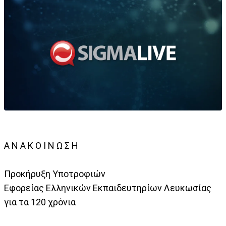
Α Ν Α Κ Ο Ι Ν Ω Σ Η
Προκήρυξη Υποτροφιών
Εφορείας Ελληνικών Εκπαιδευτηρίων Λευκωσίας
για τα 120 χρόνια