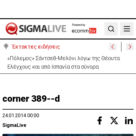
Powered by:
Search
Έκτακτες ειδήσεις
30 χρόνια από τις δολοφονίες Ισαάκ-Σολωμού-
Εκδήλωση μνήμης απόψε στο Παραλίμνι
corner 389--d
24.01.2014 00:00
SigmaLive