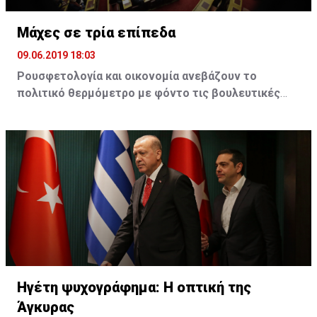
Μάχες σε τρία επίπεδα
09.06.2019 18:03
Ρουσφετολογία και οικονομία ανεβάζουν το
πολιτικό θερμόμετρο με φόντο τις βουλευτικές
εκλογές της 7ης Ιουλίου
Τσίπρας και Μητσοτάκης παίζουν τα ρέστα τους, σε
μια προσπάθεια να αυξήσουν την εκλογική τους
δύναμη. Στο ΚΙΝΑΛ η ρήξη Γεννηματά - Βενιζέλου
προκαλεί τριγμούς. Βαρουφάκης και Βελόπουλος
δίνουν μάχη για να μπουν στη βουλή
Η μεγάλη νίκη στις ευρωεκλογές για τη Νέα
Δημοκρατία έχει πλέον μεταφέρει τη συζήτηση
στον αν το κόμμα της αξιωματικής αντιπολίτευσης
Ηγέτη ψυχογράφημα: Η οπτική της
θα καταφέρει την αυτοδυναμία στις εκλογές της
Άγκυρας
7ης Ιουλίου