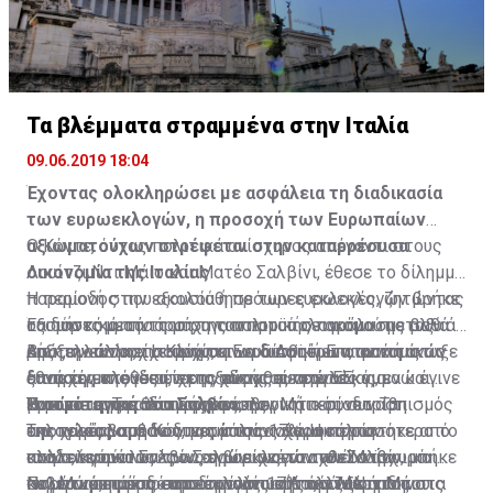
αυτήν τη ρητή νομική της υποχρέωση, καταβάλλοντας
ανά πενταετία οικονομική βοήθεια προς την Κυπριακή
Δημοκρατία για κάθε πενταετία μετά το 1965, συνιστά
παραβίαση συμβατικής υποχρέωσης, για την οποία η
Κυπριακή Κυβέρνηση οφείλει πλέον να κινηθεί με όλα
Τα βλέμματα στραμμένα στην Ιταλία
τα προσφερόμενα νομικά μέσα.
09.06.2019 18:04
Είναι χρήσιμο να υπενθυμίσουμε ότι το ποσό που
Έχοντας ολοκληρώσει με ασφάλεια τη διαδικασία
κατεβλήθη για την πενταετία 1960 - 65 ανήλθε στα 12
των ευρωεκλογών, η προσοχή των Ευρωπαίων
εκατομμύρια λίρες. Συνεπώς, είναι φανερό ότι τα ποσά
αξιωματούχων στρέφεται στην καταρρέουσα
Ο Κόντε, όντας πολιτικά ανίσχυρος απέναντι στους
που οφείλονται από τους Άγγλους για τη χρονική
οικονομία της Ιταλίας
Λουίτζι Ντι Μάιο και Ματέο Σαλβίνι, έθεσε το δίλημμα
περίοδο από το 1965 μέχρι σήμερα ανέρχονται σε
παραμονή στην εξουσία ή πρόωρες εκλογές, ζητώντας
Η περίοδος που ακολούθησε των ευρωεκλογών βρήκε
πολλές εκατοντάδες εκατομμύρια λίρες.
Έξι μήνες μετά τη μάχη του προϋπολογισμού μεταξύ
ουσιαστικά την άρση της πολιτικής παράλυσης αλλά
τα δύο κόμματα του συνασπισμού σε ακόμα πιο βαθιά
Βρυξελλών και Ιταλίας, η Ευρωπαϊκή Επιτροπή άνοιξε
και του εκτροχιασμού των ευαίσθητων οικονομικών
ρήξη, η οποία είχε αρχίσει να διαφαίνεται από τις
Από την άλλη, το Κίνημα των 5 Αστέρων, αν και στις
Το παράρτημα R (Appendix R) και συγκεκριμένα στην
ξανά την υπόθεση, εκτοξεύοντας απειλές για
διαπραγματεύσεων της χώρας με την ΕΕ.
απαρχές της ιδιαίτερης αυτής συνεργασίας, ενώ έγινε
εθνικές εκλογές είχε αναδειχθεί πρώτο κόμμα και
υποπαράγραφο (γ) της Συνθήκης Εγκαθίδρυσης της
κυρώσεις. Την ίδια ώρα ο κυβερνητικός συνασπισμός
Τα αίτια της πολιτικής κρίσης
εντονότερη κατά την προεκλογική περίοδο. Τα
βρισκόταν σε θέση ισχύος, τον Μάιο συνετρίβη
Η στρατηγική του Σαλβίνι
Κυπριακής Δημοκρατίας, που τιτλοφορείται
της χώρας αμέσως, μετά την ανάγνωση των
αποτελέσματα δε δυναμίτισαν ακόμη περισσότερο το
εκλογικά, λαμβάνοντας μόλις 17%. Η κάλπη
Την παρέμβαση Κόντε, ο οποίος χαρακτηρίστηκε από
«Οικονομική Βοήθεια στην Κυπριακή Δημοκρατία»,
αποτελεσμάτων των ευρωεκλογών του Μαΐου, μπήκε
κλίμα, αφού ο Σαλβίνι, ενώ είχε ενταχθεί στην
αναδεικνύοντας τον Σαλβίνι ως τον πλέον ισχυρό
πολλούς αναλυτές ως η μαριονέτα των Σαλβίνι και
αποτελούν δύο επιστολές, οι οποίες ενσωματώθηκαν
σε μια νέα φάση «αποδιοργάνωσης», φτάνοντας στα
κυβέρνηση με ποσοστό μόλις 17% τον Μάρτιο του
πολιτικά εταίρο στον συνασπισμό άλλαξε άρδην τις
Ντι Μάιο, πυροδότησε η πολιτική παράλυση που
Παρότι μετά τις ευρωεκλογές ο Λουίτζι Ντι Μάιο