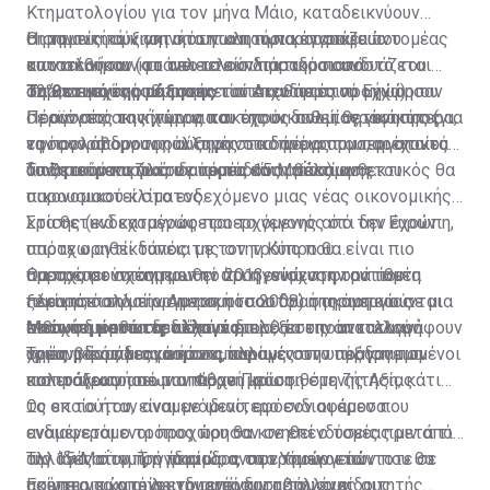
Κτηματολογίου για τον μήνα Μάιο, καταδεικνύουν
Οι τομείς των ακινήτων και των κατασκευών
σημαντική αύξηση στα πωλητήρια έγγραφα που
Η σημαντική κινητικότητα που παρουσιάζει ο τομέας
αποτελούσαν και αποτελούν παραδοσιακά
κατατέθηκαν (φτάνει το εκπληκτικό ποσοστό του
των ακινήτων το τελευταίο διάστημα συνδυάζεται
σημαντικούς ρυθμιστές του Ακαθάριστου Εγχώριου
72%, σε σχέση με τον αντίστοιχο περσινό μήνα).
από το γεγονός ότι αρκετοί επενδυτές προχώρησαν
Τα θετικά της αύξησης
Προϊόντος της χώρας και της οικονομίας γενικότερα,
σε αγορές ακινήτων για σκοπούς πολιτογράφησης (για
Πέραν από τα κίνητρα που έχουν δοθεί, θετικά προς
εφόσον απορροφούν σημαντικό μέρος του εργατικού
να προλάβουν τις αλλαγές στο πρόγραμμα, οι οποίες
την αγορά δρουν η αύξηση στα δάνεια που παρέχονται
δυναμικού κυρίως σε περιόδους ανάκαμψης.
υιοθετούνται πλέον από τις 15 Μαΐου).
από τα τραπεζικά ιδρύματα και η βελτίωση του
Το ζητούμενο για τον τομέα είναι πόσο ανθεκτικός θα
οικονομικού κλίματος.
παρουσιαστεί στο ενδεχόμενο μιας νέας οικονομικής
κρίσης (ενδεχομένως προερχόμενης από την Ευρώπη,
Στα θετικά καταγράφεται το γεγονός ότι δεν έχουν
οπότε ο αντίκτυπός της στην Κύπρο θα είναι πιο
παραχωρηθεί δάνεια με τον τρόπο που
άμεσος σε σχέση με την προηγούμενη φορά που
παραχωρούνταν πριν το 2013, ενώ στην αντίθετη
Θα πρέπει να σημειωθεί ότι η ενίσχυση του τομέα
ξεκίνησε από την Αμερική το 2008) ή ακόμη και σε μια
πλευρά, πολλοί οργανισμοί που δραστηριοποιούνται
πέρα από τη μείωση του ποσοστού της ανεργίας
πιθανή διόρθωση, διότι οι διορθώσεις αποτελούν
στον τομέα και δεν έχουν επιλέξει την ανταλλαγή
ενισχύει και τα κρατικά ταμεία, τα οποία καταγράφουν
Μείωση μετά τις αλλαγές
υγιές μέρος μιας οικονομίας.
χρέους έναντι ακινήτων, παραμένουν υπερδανεισμένοι
σημαντικά πλεονάσματα, κυρίως στην αύξηση των
Τρεις βδομάδες μετά τις αλλαγές στο πρόγραμμα
και ευάλωτοι σε μια πιθανή κρίση.
εισπράξεων από τον Φόρο Προστιθέμενης Αξίας.
πολιτογραφήσεων υπάρχει μείωση στη ζήτηση, κάτι
το οποίο ήταν αναμενόμενο, εφόσον οι άμεσα
Ως εκ τούτου, είναι με ιδιαίτερο ενδιαφέρον που
ενδιαφερόμενοι προχώρησαν σε επενδύσεις πριν από
αναμένεται ο τρόπος που θα κινηθεί ο τομέας μετά τις
τις 15 Μαΐου. Την ίδια ώρα, στο Υπουργείο
αλλαγές στο πρόγραμμα, αναφερόμενοι πάντοτε σε
Την ίδια στιγμή, η περίοδος των τριών ετών που θα
Εσωτερικών οι λειτουργοί καταβάλλουν
ακίνητα τα οποία ενδιαφέρουν τέτοιου είδους
πρέπει να κατέχει την επένδυση του ένας αιτητής