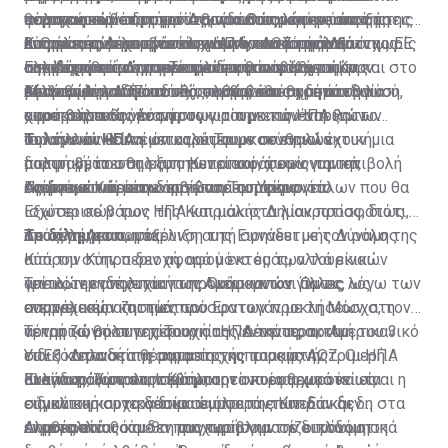
ενεργειακών συμφερόντων, καθώς και αυτών της
θέματος των υδρογονανθράκων και ότι οι αποφάσεις
πολιτειακού συστήματος, που θα προκύψει από τη
παραχωρεί βέτο στην Άγκυρα στις λήψεις των
φυσικού αερίου, η οποία συνδέεται με την ύπαρξη της
ασφάλειας με εκείνα των ΗΠΑ, του Ισραήλ και της ΕΕ
θα πρέπει να λαμβάνονται από κοινού μεταξύ
λύση ως συνέχεια του λεγόμενου κεκτημένου όπως
ενεργειακών αποφάσεων αλλά, κατά πόσο θα
Κυπριακής Δημοκρατίας και την ΑΟΖ της. Διότι χωρίς
2. Θα επιτρέπει την ενίσχυση των υφιστάμενων
στη βάση κοινών πολιτικών και στρατηγικών
Ελληνοκυπρίων και Τουρκοκυπρίων. Και τώρα και στο
αυτό έχει καταγραφεί προ του και κατά το Κραν
οικοδομηθεί μια στρατηγική η οποία:
την Κυπριακή Δημοκρατία δεν θα υπάρχει η
συμμαχιών και τη γεωπολιτική αναβάθμιση της
επιλογών που θα αντέχουν σε βάθος χρόνου.
μέλλον. Δηλαδή αυτό θα συμβαίνει και μετά τη λύση,
Μοντανά.
υφιστάμενη ΑΟΖ ειδικώς, λόγω του ομοσπονδιακού
Κύπρου μέσα από αυτές, καθώς και τη δημιουργία
Αυτά θα προκύψουν υπό την προϋπόθεση ότι θα
αφού βασικός νέος όρος για την επανέναρξη των
χαρακτήρα της λύσης.
αποτρεπτικών έναντι των τουρκικών απειλών
εκμεταλλευθούμε τη συγκυρία με τις ΗΠΑ και το
συνομιλιών είναι όπως οι Τουρκοκύπριοι έχουν μια
πολιτικών και νέων καλύτερων συνθηκών
Ισραήλ και θα τη μετατρέψουμε σε εναλλακτική
Τι λένε οι ΗΠΑ
μορφή βέτο στη λήψη των αποφάσεων για την
διαπραγμάτευσης στο Κυπριακό, χωρίς την επιβολή
πολιτική, που θα εξυπηρετεί κοινά οικονομικά,
ενέργεια. Και μέσω αυτών η Τουρκία.
τουρκικών όρων.
στρατιωτικά και ενεργειακά συμφέροντα.
Ας δούμε τώρα τι διαβίβασε το Υπουργείο
Πρώτο, ευνοεί την άρση του εμπάργκο όπλων που θα
Εξωτερικών των ΗΠΑ και μάλιστα λίαν προσφάτως
ισχύσει σε βάρος της Κυπριακής Δημοκρατίας, διότι,
Το δίλημμα
προς τη Λευκωσία:
όπως λέγεται, η εξέλιξη αυτή συνάδει με τον ρόλο της
Δεύτερο, η απομάκρυνση της Ειρηνευτικής Δύναμης
Κύπρου στην περιοχή, αφού εκτός των τουρκικών
από την Κύπρο δεν αφορά μόνο εμάς, αλλά είναι
απειλών ενδέχεται να προκύψουν και άλλες λόγω των
γενικότερη πολιτική της Ουάσιγκτον. Όμως, ως
Τρίτο, την ανησυχία των Αμερικανών για τις
ενεργειακών ζητημάτων.
αποτέλεσμα και των πρόσφατων προκλήσεων στη
συμμαχικές απιστίες του Ερντογάν με τη Μόσχα, τον
νεκρή ζώνη στην περιοχή της Δένειας, το Αμερικανικό
αρνητικό ρόλο της Τουρκίας γενικότερα, και
Τέταρτο, θα συνεχίσουν οι ΗΠΑ την πρακτική του 3
ΥπΕξ κατανοεί τη σημασία της παραμονής
ειδικότερα στα θέματα της κυπριακής ΑΟΖ. Οι ΗΠΑ
συν 1. Δηλαδή της συμμετοχής τους στην τριμερή
Κυανοκράνων στην Κύπρο.
αναγνωρίζουν και σέβονται τα κυριαρχικά και τα
Ελλάδας, Κύπρου, Ισραήλ, την οποία θεωρούν ως
Εκείνο που ρεαλιστικά μπορεί να εφαρμοστεί είναι η
ειδικά κυριαρχικά δικαιώματα της Κυπριακής
σημαντική συνεργασία σε όλα τα επίπεδα και δη στα
σύγκλιση και το δέσιμο συμφερόντων. Εάν δεν
Δημοκρατίας και θα προχωρήσουν σε διπλωματικά
ενεργειακά.
εκμεταλλευθούμε τη συγκυρία για την οικοδόμηση
Αληθές είναι ότι δεν μας προβληματίζει μόνο η