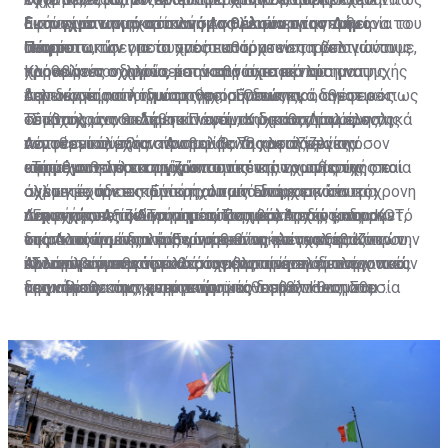
χρηματικών ποσών προς την Κυπριακή Δημοκρατία. Τα
αφήνουμε την ηχορύπανση να μειώνει την εμπειρία του
αυτό είναι υπαρκτό και η Αστυνομία προσπαθεί να το
διαταγμάτων αναστολής της λειτουργίας των
Εκσυγχρονισμό στον νόμο θέλουν στον Δήμο
ποσά αυτά εμπίπτουν σε δύο κατηγορίες:
τουρίστα, την οποία προσπαθούμε να τη βελτιώνουμε,
αντιμετωπίσει με συχνές εκστρατείες τόσο για τους
υποστατικών για τα οποία υπάρχουν παράπονα ότι
Πάφου
χρόνο με τον χρόνο, και να βρούμε μια λύση να
παραβάτες οδηγούς όσο και για τα κέντρα αναψυχής
προκαλούν οχληρία, μετά από σχετικό αίτημα της
Κληθείς να σχολιάσει την κατάσταση που
α) Εκείνα που καθορίζονται ρητά στη συμφωνία και
τελειώσει αυτή η μάστιγα», σημειώνει.
που δεν τηρούν τη νομοθεσία. Όπως πρόσθεσε ο κ.
Αστυνομίας στο δικαστήριο. Ενδεικτικά, ανέφερε πως
δημιουργείται λόγω της ηχορύπανσης, ο δημοτικός
αφορούν ποσά που καλύπτουν κυρίως την πρώτη
Τσαππής, τον τελευταίο ενάμιση χρόνο, τα μέλη της
σε ένα χρόνο εκδόθηκαν από το δικαστήριο συνολικά
σύμβουλος του Δήμου Πάφου, Κώστας Δίπλαρος,
»Στόχος μας θα πρέπει να είναι ο καθορισμός ενός
πενταετία μετά την ανακήρυξη της Κυπριακής
Αστυνομίας έχουν προβεί σε 78 καταγγελίες όσον
πέντε εντάλματα αναστολής της λειτουργίας
αναφέρει τα εξής: «Αναμφίβολα χρειάζεται να
νομοθετικού πλαισίου που θα διασφαλίζει την
Δημοκρατίας και άλλα ειδικά καθορισμένα ποσά για
αφορά στη λειτουργία υποστατικών χωρίς τις
ισάριθμων υποστατικών.
επιταχυνθεί ο εκσυγχρονισμός της νομοθεσίας σε
απρόσκοπτη λειτουργία των κέντρων αναψυχής και
«Τα μέγιστα όρια ορίζονται από επιτροπή στην οποία
ορισμένους σκοπούς. Αυτά έχουν πληρωθεί.
σχετικές άδειες. Επίσης, όπως είπε, σε κάποιες
σχέση με την εκπομπή ήχου από διάφορα κέντρα
άλλων τουριστικών καταλυμάτων με την ταυτόχρονη
συμμετέχουν εκπρόσωποι των Επαρχιακών
περιπτώσεις η Αστυνομία προχωρεί στην έκδοση
αναψυχής. Αξίζει να σημειώσουμε ότι εδώ και αρκετό
παροχή ποιοτικών υπηρεσιών τόσο προς τους
Διοικήσεων, του Τμήματος Περιβάλλοντος, του ΚΟΤ,
»Έχω την πεποίθηση ότι οι Τοπικές Αρχές μπορούν
β) Εκείνα τα ποσά που θα έπρεπε να καταβάλλονταν
δικαστικών ενταλμάτων έρευνας των υποστατικών
καιρό τα αρμόδια κυβερνητικά τμήματα εξετάζουν την
ντόπιους όσο και προς τους επισκέπτες της Κύπρου.
της Αστυνομίας κ.ά. Ενώ η ευθύνη ελέγχου και
στα πλαίσια της νέας νομοθεσίας να αναλάβουν
ανά πενταετία μετά το 1965 από την Αγγλική
και προβαίνει στην κατάσχεση των μεγάφωνων που
εν λόγω νομοθεσία.
Άλλωστε ο τουριστικός τομέας αποτελεί τον
υλοποίησης της νομοθεσίας βαραίνει τις επαρχιακές
πρωταγωνιστικό ρόλο στην υλοποίηση των προνοιών
«Στα πλαίσια ενός καλά συγκροτημένου διαλόγου και
Κυβέρνηση, κατόπιν διαβουλεύσεων με την Κυπριακή
προκαλούν την ηχορύπανση.
«αιμοδότη» της κυπριακής οικονομίας. Η νομοθεσία
διοικήσεις και τις αστυνομικές διευθύνσεις. Στα
της νομοθεσίας, με την προϋπόθεση ότι θα τους
με γνώμονα των ενεργειών μας τη βελτίωση του
Δημοκρατία. Η Αγγλική Κυβέρνηση αρνείται
που ισχύει μέχρι σήμερα αναφέρει ότι «κανένα κέντρο
πλαίσια αυτά διενεργούνται κατά καιρούς έλεγχοι με
δοθούν και τα ανάλογα μέσα, όπως για παράδειγμα η
τουριστικού προϊόντος είναι δυνατόν να ξεπεραστούν
συστηματικά, παρά τα επανειλημμένα διαβήματα των
αναψυχής δεν δύναται να εκπέμπει ήχο στο εξωτερικό
στόχο τη συμμόρφωση των παρανομούντων. Βέβαια οι
ύπαρξη τουριστικής αστυνομίας, η οικονομική
τα όποια προβλήματα. Έχουμε την αντίληψη ότι τόσο
Κυπριακών Κυβερνήσεων, να εκπληρώσει τις
του κέντρου αναψυχής, εκτός εάν ο ιδιοκτήτης του
έλεγχοι αυτοί δεν αποδεικνύονται και ιδιαιτέρα
ενίσχυση και ο κατάλληλος τεχνικός εξοπλισμός με
οι ιδιοκτήτες των κέντρων αναψυχής όσο και οι
υποχρεώσεις της σε σχέση με τα πιο πάνω ποσά.
εξασφαλίσει προηγουμένως σχετική άδεια εκπομπής
αποτελεσματικοί λόγω του ασαφούς και νεφελώδους
την ανάλογη εκπαίδευση λειτουργών των δήμων και
ξενοδόχοι πρέπει να είναι σύμμαχοι και αρωγοί σε
ήχου, εντός των μέγιστων επιτρεπτών ορίων».
νομοθετικού πλαισίου που ισχύει.
των επαρχιακών διοικήσεων», προσθέτει ο κ.
αυτή την προσπάθεια», αναφέρει καταληκτικά.
Η άρνηση της Αγγλικής Κυβέρνησης να εκπληρώσει
Δίπλαρος.