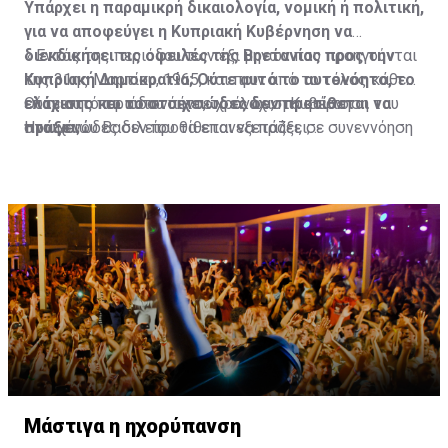
Υπάρχει η παραμικρή δικαιολογία, νομική ή πολιτική,
για να αποφεύγει η Κυπριακή Κυβέρνηση να
διεκδικήσει τις οφειλές της Βρετανίας προς την
« Εντός της περιόδου των έξι μηνών που προηγούνται
Κυπριακή Δημοκρατία; Ούτε αυτό το αυτονόητο, το
της 31ης Μαρτίου, 1965, και πριν από το τέλος κάθε
ελάχιστο και το στοιχειώδες δεν προτίθεται να
επόμενης περιόδου πέντε χρόνων, η Κυβέρνηση του
Ούτε αυτό το αυτονόητο, το ελάχιστο και το
πράξει;
Ηνωμένου Βασιλείου θα επανεξετάζει, σε συνεννόηση
στοιχειώδες δεν προτίθεται να πράξει;
με την Κυβέρνηση της Δημοκρατίας, τις πρόνοιες της
Η γνωμοδότηση-απόφαση του Διεθνούς Δικαστηρίου
υποπαραγράφου (α) αυτής της παραγράφου και,
Γιαννάκης Λ. Ομήρου
της Χάγης στην προσφυγή του κράτους του Μαυρικίου
λαμβάνοντας όλους τους παράγοντες υπ’ όψιν,
Τέως Πρόεδρος Βουλής των Αντιπροσώπων
κατά των αποικιοκρατικών καταλοίπων της
συμπεριλαμβανομένων των οικονομικών απαιτήσεων
Βρετανίας στις νήσους «Τσαγκός» και η
της Κυπριακής Δημοκρατίας, θα καθορίζει το ποσόν
επακολουθήσασα απόφαση της Γενικής Συνέλευσης
της οικονομικής βοήθειας που θα παρέχεται σε αυτή
του ΟΗΕ, που δικαιώνει την πρώην βρετανική αποικία,
την Κυβέρνηση στην επόμενη περίοδο πέντε χρόνων».
δεν μπορεί να παραμείνει αναξιοποίητη από την
Κυπριακή Κυβέρνηση. Πολύ περισσότερο, γιατί η
Στην υποπαράγραφο (α) καθορίζεται ότι στην πρώτη
Βρετανία συνεχίζει να εκδηλώνει απροκάλυπτα την
πενταετή περίοδο η Βρετανία θα παραχωρούσε υπό
αντικυπριακή της στάση, όπως έπραξε πρόσφατα, με
την μορφήν χορηγίας το ποσό των 12 εκατ. Λιρών (4
προκλητική αμφισβήτηση της ΑΟΖ της Κύπρου.
εκατ. λίρες για το 1961, 3 εκατ. για το 1962, 2 εκατ. για
Μάστιγα η ηχορύπανση
το 1963, 1,5 εκατ. για το 1964 και 1,5 εκατ. για το