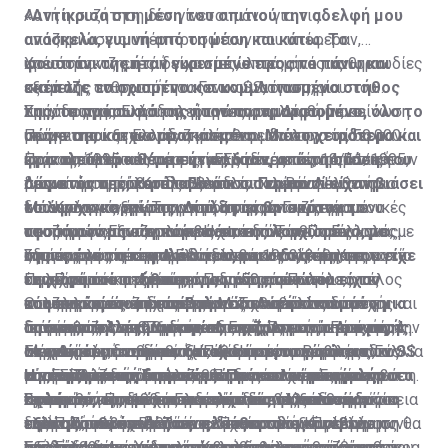
«Αντίκρισα στη μέση του σπιτιού την αδελφή μου
Αυτή η συζήτηση δεν γίνεται μόνο για τις
ανάσκελα, γυμνή από τη μέση και κάτω. Το
αποζημιώσεις υπέρ προσώπων που υπέφεραν,
φουστάνι της ήταν γυρισμένο προς τα πάνω και
υπέστησαν ζημιές ή είχαν απώλειες από τις θηριωδίες
Χρειάστηκαν επτά δεκαετίες, επτά μήνες και μια
σκέπαζε το σχισμένο και κομματιασμένο στήθος
κατά της ανθρωπότητας των SS, όπως, για
εξαμελής επιτροπή του Γενικού Λογιστηρίου του
της, το πρόσωπό της ήταν παραμορφωμένο, όλο το
παράδειγμα, οι φρικαλεότητες στο Δίστομο…
Κράτους της Ελλάδος για να ανακαλυφθούν, σε
Στην πραγματικότητα, η πρώτη ρηματική διακοίνωση
σώμα της κατακομματιασμένο. Μα το χειρότερο και
Πρόκειται και για τις ζημιές που υπέστη το ίδιο το
υπόγεια και ξεχασμένα και φθαρμένα αρχεία, 50.000
με την οποία η Ελλάδα κάλεσε σε διάλογο τη Γερμανία
φρικαλεότερο θέαμα ήταν, όταν, από τη στάση του
κράτος, αλλά και για τις γερμανικές παραβιάσεις των
έγγραφα από το Υπουργείο Εξωτερικών, το Γενικό
ήταν το 1995 και πιο συγκεκριμένα στις 14/11/1995,
Πριν από μερικές μέρες η Ελλάδα, με νέα ρηματική
σώματός της, κατάλαβα ότι οι Γερμανοί είχαν βιάσει
προνοιών περί του δικαίου του πολέμου.
Λογιστήριο του Κράτους και το Νομικό Λογιστήριο
μέσω του πρέσβη της Ελλάδος στη Βόνη Ιωάννη
διακοίνωση, κάλεσε το Βερολίνο να προσέλθει σε
το άψυχο κορμί της. Δίπλα της βρισκόταν το
του Κράτους, έγγραφα που αφορούν στις γερμανικές
Μπουρλογιάννη - Τσαγγαρίδη, στον Γερμανό
διάλογο για εξεύρεση συμφωνίας στο ζήτημα που
Μάλιστα, για πρώτη φορά, ζητείται συγκεκριμένο
τεσσάρων μηνών κοριτσάκι της λογχισμένο, με
αποζημιώσεις και το κατοχικό δάνειο. Παράλληλα, με
υφυπουργό Εξωτερικών Hartmann. Τότε, ο Γερμανός
αφορά στις αποζημιώσεις και επανορθώσεις «για
ποσό το οποίο περιλαμβάνει, εκτός από το κόστος
σπασμένο το κεφαλάκι του, και στο στόμα του είχε
οδηγίες της προηγούμενης κυβέρνησης, το Υπουργείο
υφυπουργός απέρριψε το ελληνικό διάβημα, με το
ζημίες που υπέστη η Ελλάδα και οι πολίτες της κατά
της απώλειας και του δανείου, τους τόκους που
Στη συμφωνία του Λονδίνου του 1953, τέθηκε η
τη ρώγα του στήθους της μάνας του που είχαν
Πολιτισμού κατέγραψε για πρώτη φορά όλες τις
επιχείρημα ότι «μετά πάροδο 50 ετών από το τέλος
τον Πρώτο και Δεύτερο Παγκόσμιο Πόλεμο, για
έτρεχαν από την παύση των γερμανικών
αναφορά ότι η εξέταση των αιτημάτων για
κόψει εκείνοι οι κανίβαλοι…». Αυτή είναι μόνο μια
καταστροφές και τις αρπαγές που έγιναν κατά τη
του πολέμου και δεκαετιών αξιοπίστου και στενής
πολεμικές αποζημιώσεις για τα θύματα και τους
αποπληρωμών μέχρι σήμερα. Το ποσό αυτό
αποζημιώσεις από τη Γερμανία αναβάλλεται μέχρι και
Οι υπογραφές έπεσαν στη Μόσχα από τις δύο
από τις πολλές μαρτυρίες επιζώντων της σφαγής
διάρκεια της γερμανικής κατοχής.
συνεργασίας της Ομοσπονδιακής Δημοκρατίας της
απογόνους των θυμάτων της γερμανικής κατοχής, την
προσεγγίζει τα 376 δισεκατομμύρια ευρώ. Από αυτά,
τη σύμβαση της Συμφωνίας Ειρήνης με τη Γερμανία.
Γερμανίες -Ανατολική και Δυτική Γερμανία- και τις 4
στο Δίστομο από τα κατοχικά στρατεύματα των SS
Γερμανίας με τη διεθνή κοινότητα το πρόβλημα των
αποπληρωμή του κατοχικού δανείου και την
το ποσό του καθαρού δανείου πριν τους τόκους,
Μέχρι τότε, αναφέρει ξεκάθαρα η συμφωνία, ουδείς
συμμαχικές δυνάμεις - ΗΠΑ, Ηνωμένο Βασίλειο, Γαλλία
Είναι απόλυτα σημαντικό, ωστόσο, το γεγονός ότι
της ναζιστικής Γερμανίας. Πρόκειται για εγκλήματα
Η νέα ρηματική διακοίνωση και το απαιτούμενο
επανορθώσεων απώλεσε τη δικαιολογητική του βάση.
επιστροφή των λεηλατηθέντων και παράνομα
σύμφωνα με απόρρητη έκθεση του Λογιστηρίου του
μπορεί να ζητήσει αποζημιώσεις από τη Γερμανία σε
και ΕΣΣΔ, η οποία σήμανε και την επανένωση της
ούτε η Ελλάδα, ούτε και η Πολωνία -χώρες με
πολέμου, ορισμένοι εκτελεστές των οποίων
ποσό
Ως εκ τούτου, δεν είναι δυνατόν να προσδοκά η
αφαιρεθέντων αρχαιολογικών και άλλων
κράτους, ήταν 10 δισεκατομμύρια 340 εκατομμύρια
σχέση με τις πράξεις που είχε διαπράξει στη διάρκεια
Γερμανίας. Πρόκειται ουσιαστικά για μια συμφωνία
συντριπτικές και τραγικές συνέπειες από τη δράση
Σε περίπτωση που η Γερμανία δεν προσέλθει σε
εξακολουθούν να ζουν ελεύθεροι…
ελληνική κυβέρνηση ότι η ομοσπονδιακή κυβέρνηση θα
πολιτιστικών αγαθών».
ευρώ. Ποσό, σχεδόν ίσο με εκείνο που κατέβαλε η
του Πρώτου και Δευτέρου Παγκοσμίου Πολέμου.
ειρήνης, ωστόσο, όπως ο ίδιος ο τότε Καγκελάριος
της ναζιστικής Γερμανίας- έχουν υπογράψει τη
διάλογο, ή που ο διάλογος δεν καταλήξει σε συμφωνία,
προσέλθει σε συνομιλίες για το θέμα αυτό».
Γερμανία στον μηχανισμό βοήθειας του πρώτου
Σχεδόν 4 δεκαετίες αργότερα και συγκεκριμένα τον
της Γερμανίας, Χέλμουτ Κολ, εξομολογήθηκε αργότερα,
συνθήκη 2+4, ούτε και συμμετείχαν στη συζήτηση που
η Ελλάδα έχει το δικαίωμα της επιλογής να κινηθεί
Εξήγησε, ωστόσο, πως το πολύπλοκο αυτό θέμα, αν