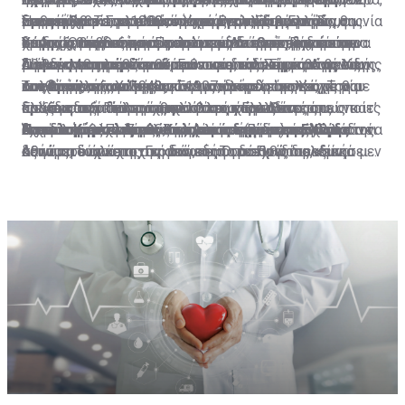
Ήρθε η ώρα οι υπεύθυνοι των εγκλημάτων που
μνημονίου. Το γερμανικό Υπουργείο Εξωτερικών,
Σεπτέμβριο του 1990 υπεγράφη η περιβόητη Συμφωνία
αποφεύχθηκε, με επιμονή του Βερολίνου, να
προηγήθηκε. Στο πλαίσιο αυτής της συμφωνίας, οι
νομικά και να αποταθεί μέχρι και το δικαστήριο της
δεν επιλυθεί πολιτικά, «νοουμένου ότι η Ελλάδα θα
διαπράχθηκαν στον Πρώτο και Δεύτερο Παγκόσμιο
πάντως, απάντησε άμεσα πως δεν προσέρχεται σε
2+4.
χρησιμοποιηθεί ο όρος «συμφωνία ειρήνης», ώστε να
συμμαχικές δυνάμεις παραιτούνται από το δικαίωμα
Χάγης. Όπως εξήγησε μιλώντας στην εκπομπή του
επιδείξει την αναγκαία πολιτική διάθεση, μπορεί η
Υπάρχει βέβαια και το ευρύτερο διεθνές δίκαιο και
Πόλεμο να πληρώσουν. Για τις απώλειες, τον πόνο,
διάλογο και πως το θέμα θεωρείται νομικά και
μην ενεργοποιηθούν οι πρόνοιες της Συμφωνίας του
διεκδίκησης αποζημιώσεων και αυτό είναι το βασικό
Σίγμα «Μεσημέρι και Κάτι» ο νομικός Σίμος Αγγελίδης,
Αθήνα να το φέρει ενώπιον του δικαστηρίου της Χάγης
διεθνές εθιμικό δίκαιο, το οποίο, ειδικά με βάση τις
τον θρήνο, τις κλοπές και τις φρικαλεότητες. Την
πολιτικά λήξαν.
Λονδίνου, οι οποίες θα άνοιγαν τον δρόμο στην
επιχείρημα των Γερμανών.
«το να αναγνωρίζεις και να απολογείσαι σε σχέση με
και, από εκεί και πέρα, το Δικαστήριο της Χάγης θα
συνθήκες της Χάγης του 1907, διέπει τον τρόπο που
Τον Απρίλιο του 1942 η Γερμανία και η Ιταλία, με μία
απαισιοδοξία για το κατά πόσο η Ελλάδα μπορεί να
Ελλάδα, την Πολωνία και άλλες χώρες να
πράξεις που διαπράχθηκαν στο παρελθόν», όπως κατ’
κρίνει κατά πόσο υπάρχει βασιμότητα στους
διεξάγεται ο πόλεμος, αλλά και τις ευθύνες τις οποίες
πρωτοφανή κίνηση στην ιστορία του Δευτέρου
διεκδικήσει αποζημιώσεις από τη Γερμανία για τα
Όταν ο Καγκελάριος Κολ κορόιδεψε την Ελλάδα
διεκδικήσουν τις αποζημιώσεις που δικαιούνται.
Η επιλογή του Διεθνούς Δικαστηρίου της Χάγης
επανάληψη έχει πράξει η πολιτική ηγεσία και αρκετοί
ισχυρισμούς.
έχει το κάθε κράτος, σε σχέση με ενέργειες που κάνει
Παγκοσμίου Πολέμου, ανάγκασαν (μόνο) την Ελλάδα να
Αυτό αποτελεί μεγάλο νομικό εργαλείο στα χέρια της
δεινά που υπέστη στη διάρκεια του Πρώτου και
αξιωματούχοι της Γερμανικής Ομοσπονδίας, «είναι μεν
κατά τη διάρκεια της οποιαδήποτε εχθροπραξίας.
συνάψει ένα κατοχικό δάνειο. Το διεθνές πολεμικό
Αθήνας, τουλάχιστον σε ό,τι αφορά στις διεκδικήσεις
κυρίως του Δευτέρου Παγκοσμίου Πολέμου ήρθε να
φραστική ανάληψη ευθύνης, που όμως δεν έρχεται να
Συνεπώς, υπάρχει ακόμη ένα μεγαλύτερο πλαίσιο
δίκαιο προβλέπει ότι η κατεχόμενη χώρα οφείλει να
για αποπληρωμή του κατοχικού δανείου, το οποίο
αντικαταστήσει η αισιοδοξία που προέκυψε από την
υποστηριχθεί με έργα».
διεθνούς δικαίου το οποίο μπορεί η Ελλάδα να
συντηρεί τα στρατεύματα κατοχής. Ωστόσο, οι
ενισχύουν τα έγγραφα που έχει αποκαλύψει ο
ανάκτηση απόρρητων εγγράφων που αφορούν στο
αξιοποιήσει, νοουμένου ότι θα επιλέξει πως αυτή είναι
Γερμανοί, όπως αποκαλύπτουν τα απόρρητα έγγραφα
Γερμανός ιστορικός Χάγκεν Φλάισερ, που ζει και
κατοχικό δάνειο και τις γερμανικές αποζημιώσεις.
η κατάλληλη οδός, η οδός της διεκδίκησης είτε στην
του Λογιστηρίου του Κράτους της Ελλάδος,
διδάσκει στην Ελλάδα, σύμφωνα με τα οποία η
πολιτική αρένα, είτε, στη συνέχεια, σε κάποια διεθνή
χρησιμοποίησαν μέρος του δανείου για τη συντήρηση
ναζιστική Γερμανία και ο ίδιος ο Χίτλερ όχι μόνο
δικαστήρια».
του στρατού κατοχής στην Ελλάδα και μεγαλύτερο
αναγνώρισαν το κατοχικό δάνειο, αλλά ακόμα και 6
μέρος για τις επιχειρήσεις του Ρόμελ στην Αφρική,
μέρες προτού αναχωρήσουν οι Γερμανοί από την
Το νομικό ατόπημα της Γερμανίας
γεγονός που παραβιάζει τους κανόνες του δικαίου του
Αθήνα, υπάρχει έγγραφο, που δείχνει ότι είχαν αρχίσει
πολέμου.
να το αποπληρώνουν.