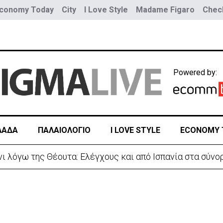
conomy Today
City
I Love Style
Madame Figaro
Check
Powered by:
ΛΑΔΑ
ΠΑΛΑΙΟΛΟΓΙΟ
I LOVE STYLE
ECONOMY 
 απόπειρα φόνου-Μαχαίρωσε στο λαιμό 53χρονο