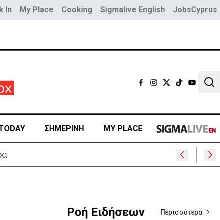
 In
My Place
Cooking
Sigmalive English
JobsCyprus
Sear
TODAY
ΣΗΜΕΡΙΝΗ
MY PLACE
Ροή Ειδήσεων
Περισσότερα