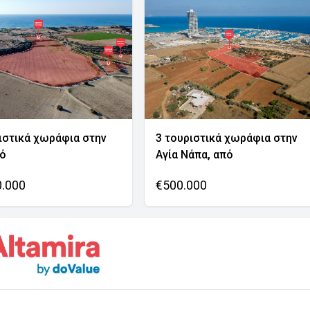
ιστικά χωράφια στην
3 τουριστικά χωράφια στην
νό
Αγία Νάπα, από
0.000
€500.000