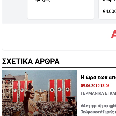
€4.00
ΣΧΕΤΙΚΑ ΑΡΘΡΑ
Η ώρα των απ
09.06.2019 18:05
ΓΕΡΜΑΝΙΚΑ ΕΓΚ
«Αντίκρισα στη μ
Αυτή η συζήτηση δ
Το φουστάνι της 
υπέστησαν ζημιές 