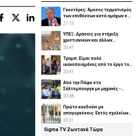
Γκουτέρες: Άμεσος τερματισμός
των επιθέσεων κατά αμάχων σε
Ουκρανία και Ρωσία
21:13
ΥΠΕΞ: Δράσεις για στήριξη
χριστιανικών και άλλων
κοινοτήτων στη Μέση Ανατολή
20:47
Τραμπ: Είμαι πολύ
ικανοποιημένος από το έργο του
Χέγκσεθ στο Υπ. Άμυνας
20:41
Από την Πάφο στο
Σάλτσμπουργκ με μηχανές -
6.000 χιλιόμετρα για την ομάδα
20:38
τους
Πρώτο κουδούνι με
απαγορεύσεις: Εκτός σχολείων
εμβλήματα κομμάτων και
20:31
ομάδων
Sigma TV Ζωντανά Τώρα
Συρία: Βόμβα εξερράγη σε