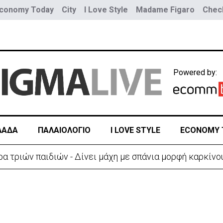
conomy Today
City
I Love Style
Madame Figaro
Check
Powered by:
ΛΑΔΑ
ΠΑΛΑΙΟΛΟΓΙΟ
I LOVE STYLE
ECONOMY 
ύο τραμ - Τουλάχιστον 25 τραυματίες, οι 7 σοβαρά