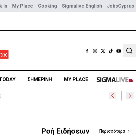
 In
My Place
Cooking
Sigmalive English
JobsCyprus
Sear
TODAY
ΣΗΜΕΡΙΝΗ
MY PLACE
Ροή Ειδήσεων
Περισσότερα