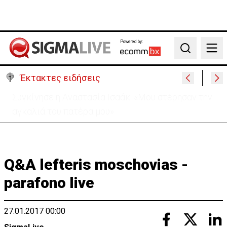
Powered by:
Search
Έκτακτες ειδήσεις
Μεγάλο πακέτο όπλων από Τουρκία προς Ουκρανία
-Κίνηση με μήνυμα προς Μόσχα;
Q&A lefteris moschovias -
parafono live
27.01.2017 00:00