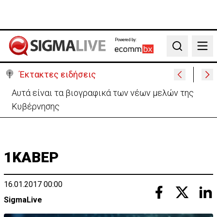
Powered by:
Search
Έκτακτες ειδήσεις
Χειροπέδες σε 37χρονο-Παρίστανε τον εισαγωγέα
αυτοκινήτων και άρπαξε €827,400
1ΚΑΒΕΡ
16.01.2017 00:00
SigmaLive