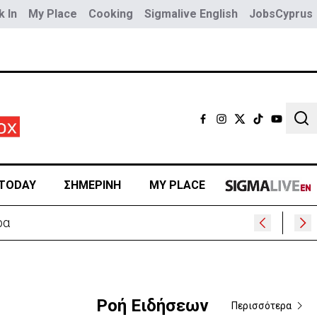
 In
My Place
Cooking
Sigmalive English
JobsCyprus
Sear
TODAY
ΣΗΜΕΡΙΝΗ
MY PLACE
ρα
Ροή Ειδήσεων
Περισσότερα