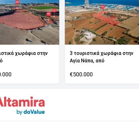
ιστικά χωράφια στην
3 τουριστικά χωράφια στην
νό
Αγία Νάπα, από
0.000
€500.000