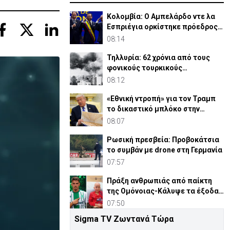
Κολομβία: Ο Αμπελάρδο ντε λα
Εσπριέγια ορκίστηκε πρόεδρος
της χώρας
08:14
Τηλλυρία: 62 χρόνια από τους
φονικούς τουρκικούς
βομβαρδισμούς
08:12
«Εθνική ντροπή» για τον Τραμπ
το δικαστικό μπλόκο στην
αίθουσα χορού
08:07
Ρωσική πρεσβεία: Προβοκάτσια
το συμβάν με drone στη Γερμανία
07:57
Πράξη ανθρωπιάς από παίκτη
της Ομόνοιας-Κάλυψε τα έξοδα
νοσηλείας παιδιού
07:50
Sigma TV Ζωντανά Τώρα
30 χρόνια από τις δολοφονίες