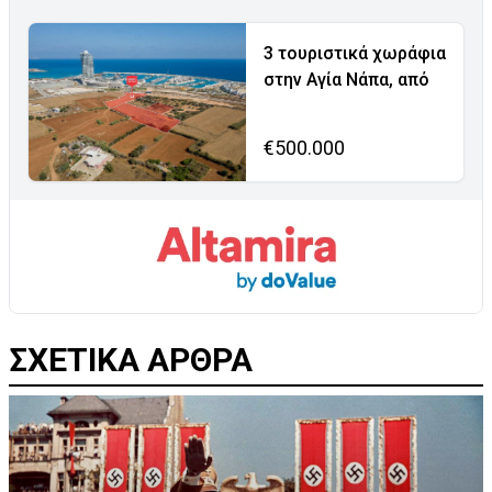
3 τουριστικά χωράφια
στην Αγία Νάπα, από
€500.000
ΣΧΕΤΙΚΑ ΑΡΘΡΑ