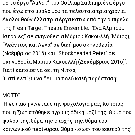
με το έργο “Άμλετ” του Ουίλιαμ Σαίξπηρ, ένα έργο
που έχω στο μυαλό μου τα τελευταία τρία χρόνια.
Ακολουθούν άλλα τρία έργα κάτω από την ομπρέλα
της Fresh Target Theatre Ensemble: “Ένα Άλμπουμ
Ιστορίες” σε σκηνοθεσία Μάριου Κακουλλή (Μάιος),
“Λεόντιος και Λένα” σε δική μου σκηνοθεσία
(Νοέμβριος 2016) και “Shockheaded Peter” σε
σκηνοθεσία Μάριου Κακουλλή (Δεκέμβριος 2016)’.
Γιατί κάποιος να δει τη Νίτσα;
‘Γιατί ελπίζω να δει μια πολύ καλή παράσταση’.
ΜΟΤΤΟ
‘Η εστίαση γίνεται στην ψυχολογία μιας Κυπρίας
που η ζωή στάθηκε αγρίως άδικη μαζί της. Θύμα του
φύλου της, θύμα της εποχής της, θύμα του
κοινωνικού περίγυρου. Θύμα -ίσως- του εαυτού της’.