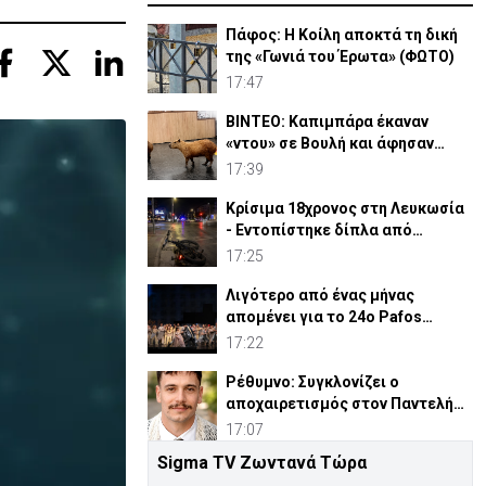
Πάφος: Η Κοίλη αποκτά τη δική
της «Γωνιά του Έρωτα» (ΦΩΤΟ)
17:47
ΒΙΝΤΕΟ: Καπιμπάρα έκαναν
«ντου» σε Βουλή και άφησαν
άφωνους βουλευτές
17:39
Κρίσιμα 18χρονος στη Λευκωσία
- Εντοπίστηκε δίπλα από
ηλεκτρικό ποδήλατο
17:25
Λιγότερο από ένας μήνας
απομένει για το 24ο Pafos
Aphrodite Festival
17:22
Ρέθυμνο: Συγκλονίζει ο
αποχαιρετισμός στον Παντελή
από τον Ιερέα Πατέρα του
17:07
Sigma TV Ζωντανά Τώρα
Το θαύμα του Χρυσοσωτήρα που