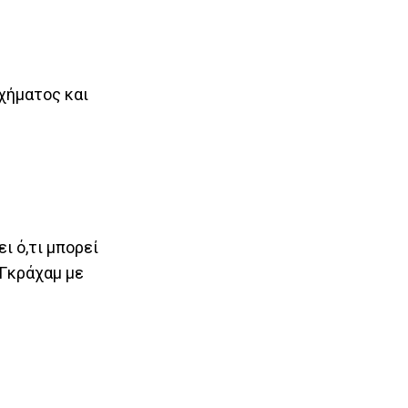
χήματος και
ι ό,τι μπορεί
 Γκράχαμ με