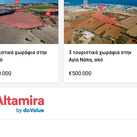
ιστικά χωράφια στην
3 τουριστικά χωράφια στην
νό
Αγία Νάπα, από
0.000
€500.000