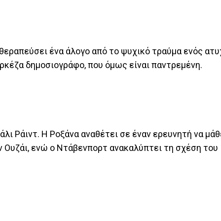
θεραπεύσει ένα άλογο από το ψυχικό τραύμα ενός ατυ
ορκέζα δημοσιογράφο, που όμως είναι παντρεμένη.
λι Ράιντ. Η Ροξάνα αναθέτει σε έναν ερευνητή να μάθε
ον Ουζάι, ενώ ο Ντάβενπορτ ανακαλύπτει τη σχέση του