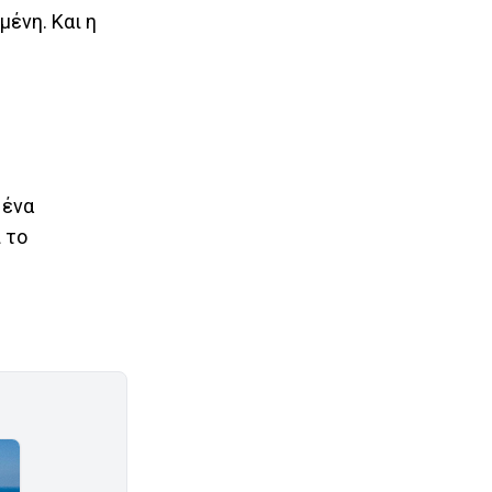
μένη. Και η
 ένα
 το