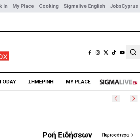
 In
My Place
Cooking
Sigmalive English
JobsCyprus
Sear
TODAY
ΣΗΜΕΡΙΝΗ
MY PLACE
Ροή Ειδήσεων
Περισσότερα