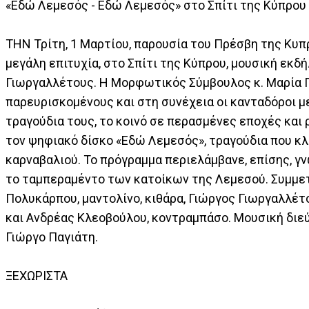
«Εδώ Λεμεσός - Εδώ Λεμεσός» στο Σπίτι της Κύπρου
ΤΗΝ Τρίτη, 1 Μαρτίου, παρουσία του Πρέσβη της Κυ
μεγάλη επιτυχία, στο Σπίτι της Κύπρου, μουσική ε
Γιωργαλλέτους. Η Μορφωτικός Σύμβουλος κ. Μαρία 
παρευρισκομένους και στη συνέχεια οι κανταδόροι με
τραγούδια τους, το κοινό σε περασμένες εποχές και
τον ψηφιακό δίσκο «Εδώ Λεμεσός», τραγούδια που κλ
καρναβαλιού. Το πρόγραμμα περιελάμβανε, επίσης, γ
το ταμπεραμέντο των κατοίκων της Λεμεσού. Συμμετε
Πολυκάρπου, μαντολίνο, κιθάρα, Γιώργος Γιωργαλλέτο
και Ανδρέας Κλεοβούλου, κοντραμπάσο. Μουσική διε
Γιώργο Παγιάτη.
ΞΕΧΩΡΙΣΤΑ