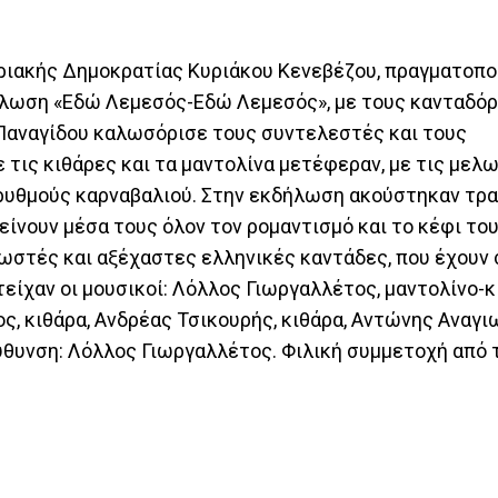
πριακής Δημοκρατίας Κυριάκου Κενεβέζου, πραγματοπο
κδήλωση «Εδώ Λεμεσός-Εδώ Λεμεσός», με τους κανταδό
Παναγίδου καλωσόρισε τους συντελεστές και τους
 τις κιθάρες και τα μαντολίνα μετέφεραν, με τις μελω
 ρυθμούς καρναβαλιού. Στην εκδήλωση ακούστηκαν τρ
είνουν μέσα τους όλον τον ρομαντισμό και το κέφι το
νωστές και αξέχαστες ελληνικές καντάδες, που έχουν 
ίχαν οι μουσικοί: Λόλλος Γιωργαλλέτος, μαντολίνο-κ
ς, κιθάρα, Ανδρέας Τσικουρής, κιθάρα, Αντώνης Αναγι
ύθυνση: Λόλλος Γιωργαλλέτος. Φιλική συμμετοχή από 