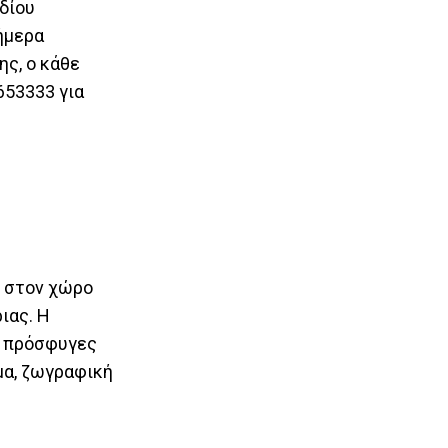
δίου
ήμερα
ης, ο κάθε
653333 για
, στον χώρο
ιας. Η
, πρόσφυγες
μα, ζωγραφική