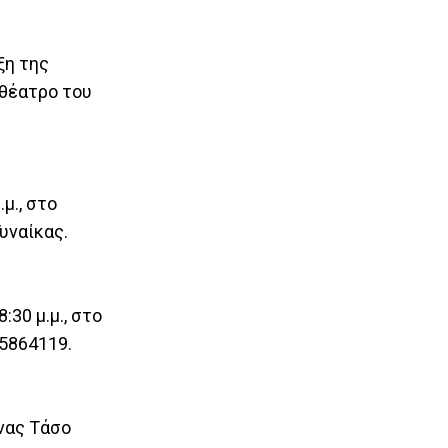
ξη της
ιθέατρο του
μ., στο
υναίκας.
30 μ.μ., στο
25864119.
νας Τάσο