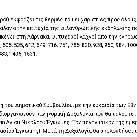
ύ εκφράζει τις θερμές του ευχαριστίες προς όλους,
βαλαν στην επιτυχία της φιλανθρωπικής εκδήλωσης π
κένζι, στη Λάρνακα. Οι τυχεροί λαχνοί από την κλήρω
 505, 535, 612, 649, 716, 751, 785, 830, 928, 950, 984, 100
383, 1405, 1531.
 του Δημοτικού Συμβουλίου, με την ευκαιρία των Εθ
 διοργανώνουν πανηγυρική Δοξολογία που θα τελεστεί
 ναό Αγίου Νικολάου Έγκωμης. Τον πανηγυρικόν της ημέ
ασίου Έγκωμης). Μετά τη Δοξολογία θα ακολουθήσει τ