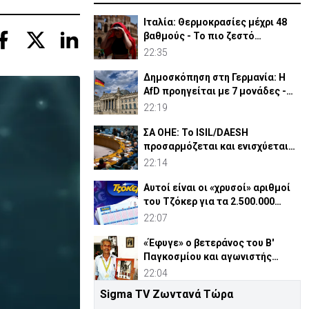
Ιταλία: Θερμοκρασίες μέχρι 48
βαθμούς - Το πιο ζεστό
καλοκαίρι των 100 χρόνων
22:35
Δημοσκόπηση στη Γερμανία: Η
AfD προηγείται με 7 μονάδες -
Διεύρυνε τη διαφορά
22:19
ΣΑ ΟΗΕ: Το ISIL/DAESH
προσαρμόζεται και ενισχύεται
στην Αφρική - Πώς απειλεί
22:14
Αυτοί είναι οι «χρυσοί» αριθμοί
του Τζόκερ για τα 2.500.000
ευρώ
22:07
«Έφυγε» ο βετεράνος του Β'
Παγκοσμίου και αγωνιστής
ΕΟΚΑ, Παύλος Μ. Κασάπης
22:04
Sigma TV Ζωντανά Τώρα
«Όχι» 9 χωρών σε ισχυρισμό