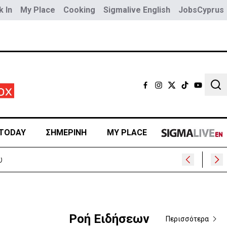
 In
My Place
Cooking
Sigmalive English
JobsCyprus
Sear
TODAY
ΣΗΜΕΡΙΝΗ
MY PLACE
υ
Ροή Ειδήσεων
Περισσότερα