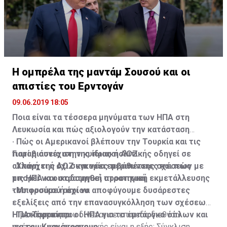
όχι, ότι, εκείνους που δεν πληρούν τα κριτήρια,
άρχισαν να τους στέλνουν επιστολές εκποίησης».
Η ομπρέλα της μαντάμ Σουσού και οι
απιστίες του Ερντογάν
09.06.2019 18:05
Ποια είναι τα τέσσερα μηνύματα των ΗΠΑ στη
Λευκωσία και πώς αξιολογούν την κατάσταση
· Πώς οι Αμερικανοί βλέπουν την Τουρκία και τις
Γιατί η συνέχιση της ίδιας πολιτικής οδηγεί σε
παραβιάσεις στην κυπριακή ΑΟΖ
αλλαγή της ΑΟΖ και νέες περιπέτειες και πώς
· Υπάρχει ή όχι συγκυρία εμβάθυνσης σχέσεων με
μπορεί να οικοδομηθεί στρατηγική εκμετάλλευσης
τις ΗΠΑ και στρατηγική προοπτική
του φυσικού αερίου
· Μπορούμε ή όχι να αποφύγουμε δυσάρεστες
εξελίξεις από την επανασυγκόλληση των σχέσεων
· Τι σκέφτονται οι ΗΠΑ για το εμπάργκο όπλων και
ΗΠΑ-Τουρκίας
Η μετάφραση που δίνεται σε επίπεδο διεθνών
για του Κυανόκρανους
σχέσεων και στρατηγικής είναι η εξής: Σύγκλιση