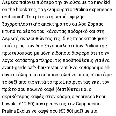
Λεμεσό παίρνει πιότερο την ανιούσα με το new kid
on the block της, το γκλαμουράτο ‘Pralina experience
restaurant’. Το τρίτο στη σειρά, υψηλής
ζαχαροπλαστικής απόκτημα του ομίλου Ζορπάς,
κτυπά τα ρέστα του, κάνοντας ποδαρικό και στη
Λεμεσό, ακολουθώντας τις ίδιες παρακαταθήκες
ποιότητας των δύο ζαχαροπλαστείων Pralina της
πρωτεύουσας, με μόνη ειδοποιό διαφορά ότι το εν
λόγω κατάστημα πληροί τις προϋποθέσεις για ένα
avant-garde caf?-bar/restaurant. Ένα καθαρόαιμο all-
day κατάλυμα που σε προσκαλεί να μπεις σ’ αυτό με
το δεξί από τις επτά το πρωί, παίρνοντας εκεί τον
πρώτο σου πρωινό καφέ (διατίθεται και ο
ακριβότερος καφές στον κόσμο, ο espresso Kopi
Luwak - €12.50) παντρεύοντας τον Cappuccino
Pralina Exclusive καφέ σου (€3.80) μαζί με μια