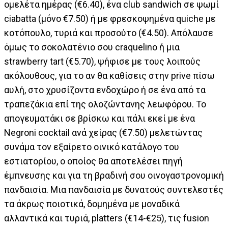
ομελέτα ημέρας (€6.40), ένα club sandwich σε ψωμί
ciabatta (μόνο €7.50) ή με φρεσκοψημένα quiche με
κοτόπουλο, τυριά και προσούτο (€4.50). Απόλαυσε
όμως το σοκολατένιο σου craquelino ή μια
strawberry tart (€5.70), ψήφισε με τους λοιπούς
ακόλουθους, για το αν θα καθίσεις στην prive πίσω
αυλή, στο χρυσίζοντα ενδοχώρο ή σε ένα από τα
τραπεζάκια επί της ολοζώντανης λεωφόρου. Το
απογευματάκι σε βρίσκω και πάλι εκεί με ένα
Negroni cocktail ανά χείρας (€7.50) μελετώντας
συνάμα τον εξαίρετο οινικό κατάλογο του
εστιατορίου, ο οποίος θα αποτελέσει πηγή
έμπνευσης και για τη βραδινή σου οινογαστρονομική
πανδαισία. Μια πανδαισία με δυνατούς συντελεστές
τα άκρως ποιοτικά, δομημένα με μοναδικά
αλλαντικά και τυριά, platters (€14-€25), τις fusion