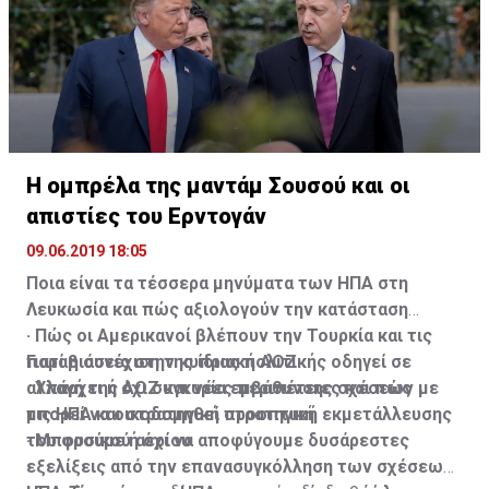
Κυνηγούν κακοπληρωτές οι τράπεζες
τράπεζες ξέρουν ποιοι πληρούν τα κριτήρια και ποιοι
όχι, ότι, εκείνους που δεν πληρούν τα κριτήρια,
άρχισαν να τους στέλνουν επιστολές εκποίησης».
Η ομπρέλα της μαντάμ Σουσού και οι
απιστίες του Ερντογάν
09.06.2019 18:05
Ποια είναι τα τέσσερα μηνύματα των ΗΠΑ στη
Λευκωσία και πώς αξιολογούν την κατάσταση
· Πώς οι Αμερικανοί βλέπουν την Τουρκία και τις
Γιατί η συνέχιση της ίδιας πολιτικής οδηγεί σε
παραβιάσεις στην κυπριακή ΑΟΖ
αλλαγή της ΑΟΖ και νέες περιπέτειες και πώς
· Υπάρχει ή όχι συγκυρία εμβάθυνσης σχέσεων με
μπορεί να οικοδομηθεί στρατηγική εκμετάλλευσης
τις ΗΠΑ και στρατηγική προοπτική
του φυσικού αερίου
· Μπορούμε ή όχι να αποφύγουμε δυσάρεστες
εξελίξεις από την επανασυγκόλληση των σχέσεων