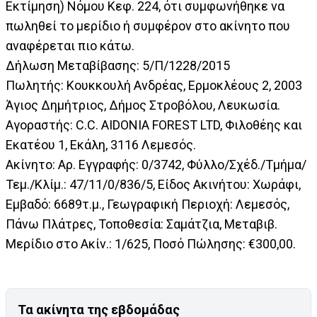
Εκτίμηση) Νόμου Κεφ. 224, ότι συμφωνήθηκε να
πωληθεί το μερίδιο ή συμφέρον στο ακίνητο που
αναφέρεται πιο κάτω.
Δήλωση Μεταβίβασης: 5/Π/1228/2015
Πωλητής: Κουκκουλή Ανδρέας, Ερμοκλέους 2, 2003
Άγιος Δημήτριος, Δήμος Στροβόλου, Λευκωσία.
Αγοραστής: C.C. AIDONIA FOREST LTD, Φιλοθέης και
Εκατέου 1, Εκάλη, 3116 Λεμεσός.
Ακίνητο: Αρ. Εγγραφής: 0/3742, Φύλλο/Σχέδ./Τμήμα/
Τεμ./Κλίμ.: 47/11/0/836/5, Είδος Ακινήτου: Χωράφι,
Εμβαδό: 6689τ.μ., Γεωγραφική Περιοχή: Λεμεσός,
Πάνω Πλάτρες, Τοποθεσία: Σαμάτζια, Μεταβιβ.
Μερίδιο στο Ακίν.: 1/625, Ποσό Πώλησης: €300,00.
Τα ακίνητα της εβδομάδας