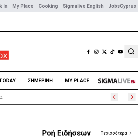
 In
My Place
Cooking
Sigmalive English
JobsCyprus
Sear
TODAY
ΣΗΜΕΡΙΝΗ
MY PLACE
α
Ροή Ειδήσεων
Περισσότερα