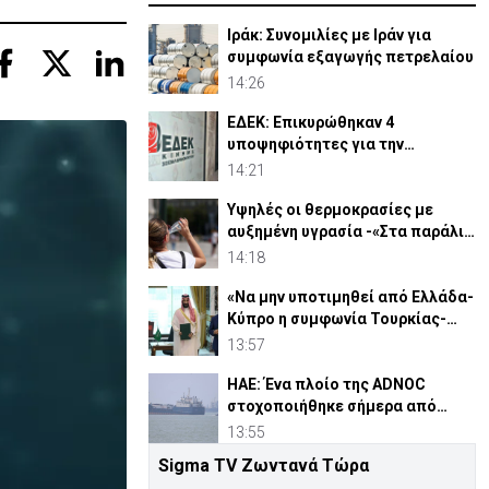
Ιράκ: Συνομιλίες με Ιράν για
συμφωνία εξαγωγής πετρελαίου
14:26
ΕΔΕΚ: Επικυρώθηκαν 4
υποψηφιότητες για την
Προεδρία- 5 Σεπτεμβρίου οι
14:21
εκλογές
Υψηλές οι θερμοκρασίες με
αυξημένη υγρασία -«Στα παράλια
είναι δύσκολα»
14:18
«Να μην υποτιμηθεί από Ελλάδα-
Κύπρο η συμφωνία Τουρκίας-
Πακιστάν-Σ. Αραβίας»
13:57
ΗΑΕ: Ένα πλοίο της ADNOC
στοχοποιήθηκε σήμερα από
πύραυλο στα Στενά του Ορμούζ
13:55
Sigma TV Ζωντανά Τώρα
Καμίνι η Κύπρος – Σε ισχύ η