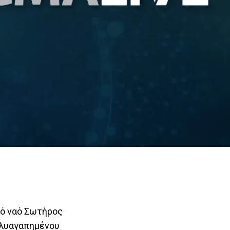
κό ναό Σωτήρος
ολυαγαπημένου