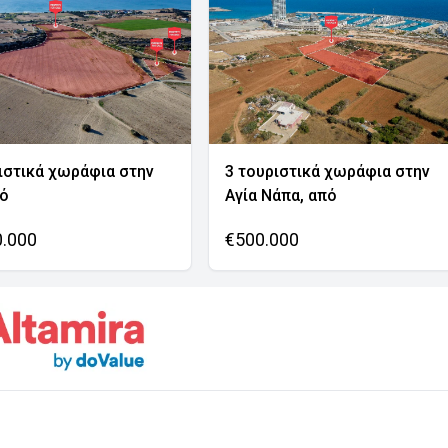
ιστικά χωράφια στην
3 τουριστικά χωράφια στην
νό
Αγία Νάπα, από
0.000
€500.000