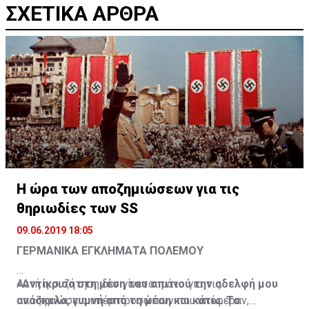
ΣΧΕΤΙΚΑ ΑΡΘΡΑ
Η ώρα των αποζημιώσεων για τις
θηριωδίες των SS
09.06.2019 18:05
ΓΕΡΜΑΝΙΚΑ ΕΓΚΛΗΜΑΤΑ ΠΟΛΕΜΟΥ
«Αντίκρισα στη μέση του σπιτιού την αδελφή μου
Αυτή η συζήτηση δεν γίνεται μόνο για τις
ανάσκελα, γυμνή από τη μέση και κάτω. Το
αποζημιώσεις υπέρ προσώπων που υπέφεραν,