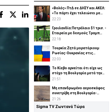
«Βολές» ΠτΔ σε ΔΗΣΥ και ΑΚΕΛ:
«Το πάρτι έχει τελειώσει με
τους διορισμούς»
22:23
Γροιλανδία:Πετρέλαιο $1 τρισ. -
Εταιρεία με δεσμούς Τραμπ
ετοιμάζει γεωτρήσεις
22:18
Τουρκία:Ζητά μορατόριουμ
Ρωσίας-Ουκρανίας στις
επιθέσεις κατά εμπορικών
22:03
πλοίων
Το Κίεβο αρνείται ότι είχε ως
στόχο τη Βουλγαρία μετά την
έκρηξη του drone
21:51
Μη επανδρωμένο αεροσκάφος
συνετρίβη στη Βουλγαρία-
Kατηγορεί το Κίεβο
21:26
Sigma TV Ζωντανά Τώρα
ΠτΔ: Εντατικοποιούνται οι