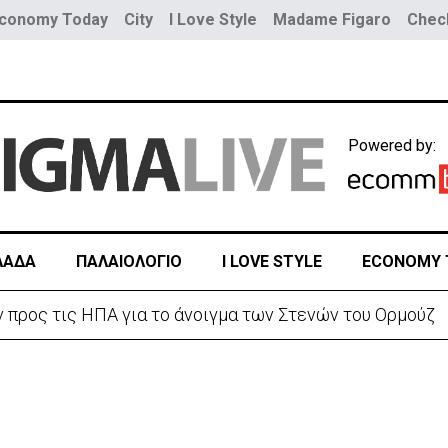
conomy Today
City
I Love Style
Madame Figaro
Check
Powered by:
ΛΑΔΑ
ΠΑΛΑΙΟΛΟΓΙΟ
I LOVE STYLE
ECONOMY 
ε αυξημένη υγρασία -«Στα παράλια είναι δύσκολα»