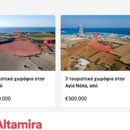
ιστικά χωράφια στην
3 τουριστικά χωράφια στην
νό
Αγία Νάπα, από
0.000
€500.000