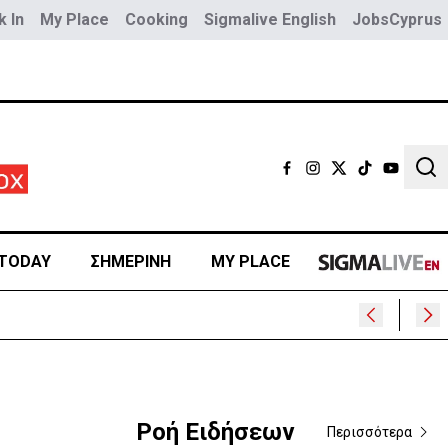
 In
My Place
Cooking
Sigmalive English
JobsCyprus
Sear
TODAY
ΣΗΜΕΡΙΝΗ
MY PLACE
Ροή Ειδήσεων
Περισσότερα