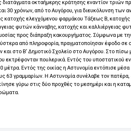
 διατάγματα οκταήμερης κράτησης εναντίον τριών π
 και 30 χρόνων, από το Αυγόρου, για διευκόλυνση των 
ις κατοχής ελεγχόμενου φαρμάκου Τάξεως Β, κατοχής
ργειας φυτών κάνναβης, κατοχής και καλλιέργειας φ
μοσίας προς διάπραξη κακουργήματος. Σύμφωνα με την
, ύστερα από πληροφορία, πραγματοποίησαν έφοδο σε ο
 και στο Β’ Δημοτικό Σχολείο στο Αυγόρου. Στο πίσω 
που εκτρέφονταν πουλερικά. Εντός του υποστατικού ε
0 μέτρα. Εντός της οικίας η Αστυνομία εντόπισε μέσα
ς 63 γραμμαρίων. Η Αστυνομία συνέλαβε τον πατέρα, 
εκίνησε γύρω στις δύο προχθές το μεσημέρι και η κατ
ρώματα.