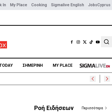
 In
My Place
Cooking
Sigmalive English
JobsCyprus
Sear
TODAY
ΣΗΜΕΡΙΝΗ
MY PLACE
Ροή Ειδήσεων
Περισσότερα