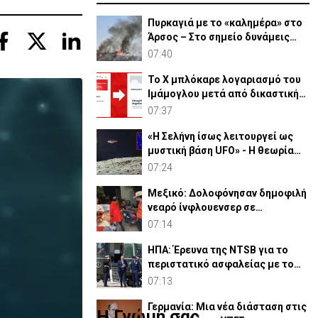
Πυρκαγιά με το «καλημέρα» στο
Άρσος – Στο σημείο δυνάμεις
πυρόσβεσης
07:40
Το X μπλόκαρε λογαριασμό του
Ιμάμογλου μετά από δικαστική
εντολή - Η αντιδραση
07:37
«Η Σελήνη ίσως λειτουργεί ως
μυστική βάση UFO» - Η θεωρία
Ουκρανών ερευνητών
07:24
Μεξικό: Δολοφόνησαν δημοφιλή
νεαρό ίνφλουενσερ σε
απευθείας μετάδοση
07:14
ΗΠΑ: Έρευνα της NTSB για το
περιστατικό ασφαλείας με το
ελικόπτερο του Τραμπ
07:13
Γερμανία: Μια νέα διάσταση στις
Η Γνώμη σας