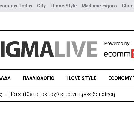
conomy Today
City
I Love Style
Madame Figaro
Check
Powered by:
ΛΑΔΑ
ΠΑΛΑΙΟΛΟΓΙΟ
I LOVE STYLE
ECONOMY 
ων νέων αμερικανικών θωρηκτών κλάσης «Τραμπ»