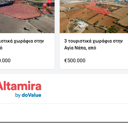
ιστικά χωράφια στην
3 τουριστικά χωράφια στην
νό
Αγία Νάπα, από
0.000
€500.000