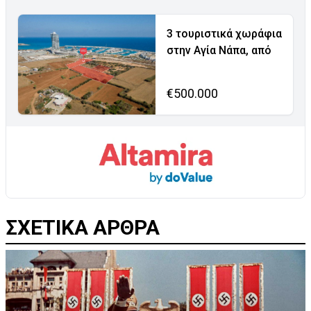
3 τουριστικά χωράφια
στην Αγία Νάπα, από
€500.000
ΣΧΕΤΙΚΑ ΑΡΘΡΑ