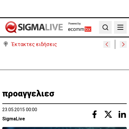
Powered by:
Search
Έκτακτες ειδήσεις
Η Σαουδική Αραβία, η Τουρκία και το Πακιστάν θα
υπογράψουν αμυντική συμφωνία
προαγγελιεσ
23.05.2015 00:00
SigmaLive