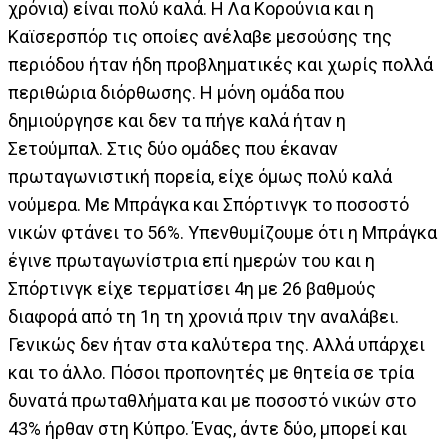
χρόνια) είναι πολύ καλά. Η Λα Κορούνια και η
Καϊσερσπόρ τις οποίες ανέλαβε μεσούσης της
περιόδου ήταν ήδη προβληματικές και χωρίς πολλά
περιθώρια διόρθωσης. Η μόνη ομάδα που
δημιούργησε και δεν τα πήγε καλά ήταν η
Σετούμπαλ. Στις δύο ομάδες που έκαναν
πρωταγωνιστική πορεία, είχε όμως πολύ καλά
νούμερα. Με Μπράγκα και Σπόρτινγκ το ποσοστό
νικών φτάνει το 56%. Υπενθυμίζουμε ότι η Μπράγκα
έγινε πρωταγωνίστρια επί ημερών του και η
Σπόρτινγκ είχε τερματίσει 4η με 26 βαθμούς
διαφορά από τη 1η τη χρονιά πριν την αναλάβει.
Γενικώς δεν ήταν στα καλύτερα της. Αλλά υπάρχει
και το άλλο. Πόσοι προπονητές με θητεία σε τρία
δυνατά πρωταθλήματα και με ποσοστό νικών στο
43% ήρθαν στη Κύπρο. Ένας, άντε δύο, μπορεί και