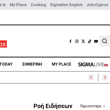
 In
My Place
Cooking
Sigmalive English
JobsCyprus
Sear
TODAY
ΣΗΜΕΡΙΝΗ
MY PLACE
Ροή Ειδήσεων
Περισσότερα