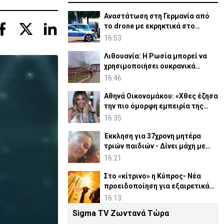
Αναστάτωση στη Γερμανία από
το drone με εκρηκτικά στο
αεροδρόμιο
16:53
Λιθουανία: Η Ρωσία μπορεί να
χρησιμοποιήσει ουκρανικά
drones κατά της Βαλτικής
16:46
Αθηνά Οικονομάκου: «Χθες έζησα
την πιο όμορφη εμπειρία της
ζωής μου»
16:35
Έκκληση για 37χρονη μητέρα
τριών παιδιών - Δίνει μάχη με
σπάνια μορφή καρκίνου
16:21
Στο «κίτρινο» η Κύπρος- Νέα
προειδοποίηση για εξαιρετικά
υψηλές θερμοκρασίες
16:13
Sigma TV Ζωντανά Τώρα
Δαμιανός: Τεράστια νέα