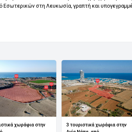
γό Εσωτερικών στη Λευκωσία, γραπτή και υπογεγραμμ
ιστικά χωράφια στην
3 τουριστικά χωράφια στην
νό
Αγία Νάπα, από