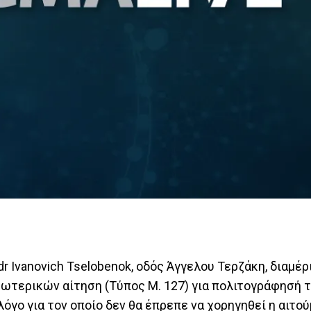
 Ivanovich Tselobenok, οδός Άγγελου Τερζάκη, διαμέρ
ωτερικών αίτηση (Τύπος Μ. 127) για πολιτογράφησή 
λόγο για τον οποίο δεν θα έπρεπε να χορηγηθεί η αιτο