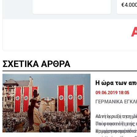
€4.00
ΣΧΕΤΙΚΑ ΑΡΘΡΑ
Η ώρα των απ
09.06.2019 18:05
ΓΕΡΜΑΝΙΚΑ ΕΓΚ
«Αντίκρισα στη μ
Αυτή η συζήτηση δ
Το φουστάνι της 
υπέστησαν ζημιές 
κομματιασμένο σ
όπως, για παράδει
Χρειάστηκαν επτά 