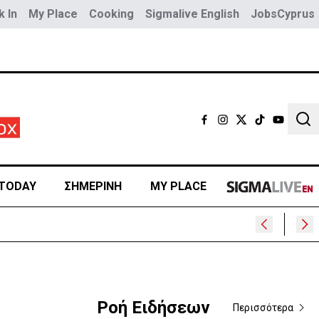
 In
My Place
Cooking
Sigmalive English
JobsCyprus
Sear
TODAY
ΣΗΜΕΡΙΝΗ
MY PLACE
Ροή Ειδήσεων
Περισσότερα