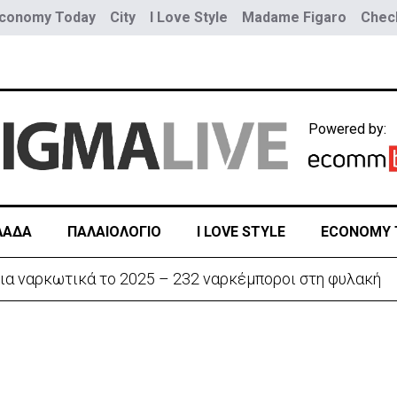
conomy Today
City
I Love Style
Madame Figaro
Check
Powered by:
ΛΑΔΑ
ΠΑΛΑΙΟΛΟΓΙΟ
I LOVE STYLE
ECONOMY 
ην «Corner» o Προύντζος - «Πληγώνει τις αναμνήσεις»