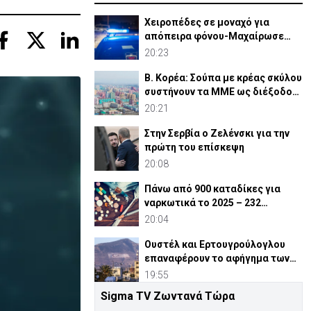
Χειροπέδες σε μοναχό για
απόπειρα φόνου-Μαχαίρωσε
στο λαιμό 53χρονο
20:23
Β. Κορέα: Σούπα με κρέας σκύλου
συστήνουν τα MME ως διέξοδο
στον καύσωνα
20:21
Στην Σερβία ο Ζελένσκι για την
πρώτη του επίσκεψη
20:08
Πάνω από 900 καταδίκες για
ναρκωτικά το 2025 – 232
ναρκέμποροι στη φυλακή
20:04
Ουστέλ και Ερτουγρούλογλου
επαναφέρουν το αφήγημα των
Κοκκίνων
19:55
Sigma TV Ζωντανά Τώρα
Υπό «κράτηση» για άλλες 7 μέρες