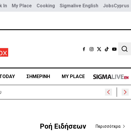
 In
My Place
Cooking
Sigmalive English
JobsCyprus
Sear
TODAY
ΣΗΜΕΡΙΝΗ
MY PLACE
Ροή Ειδήσεων
Περισσότερα