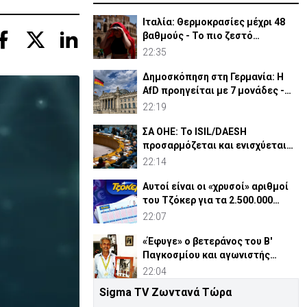
Ιταλία: Θερμοκρασίες μέχρι 48
βαθμούς - Το πιο ζεστό
καλοκαίρι των 100 χρόνων
22:35
Δημοσκόπηση στη Γερμανία: Η
AfD προηγείται με 7 μονάδες -
Διεύρυνε τη διαφορά
22:19
ΣΑ ΟΗΕ: Το ISIL/DAESH
προσαρμόζεται και ενισχύεται
στην Αφρική - Πώς απειλεί
22:14
Αυτοί είναι οι «χρυσοί» αριθμοί
του Τζόκερ για τα 2.500.000
ευρώ
22:07
«Έφυγε» ο βετεράνος του Β'
Παγκοσμίου και αγωνιστής
ΕΟΚΑ, Παύλος Μ. Κασάπης
22:04
Sigma TV Ζωντανά Τώρα
«Όχι» 9 χωρών σε ισχυρισμό