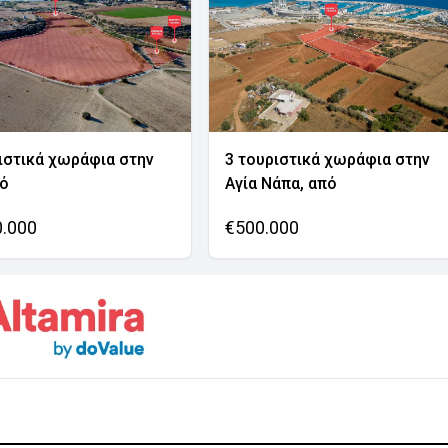
ιστικά χωράφια στην
3 τουριστικά χωράφια στην
νό
Αγία Νάπα, από
0.000
€500.000