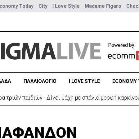
conomy Today
City
I Love Style
Madame Figaro
Check
Powered by:
ΛΑΔΑ
ΠΑΛΑΙΟΛΟΓΙΟ
I LOVE STYLE
ECONOMY 
ύο τραμ - Τουλάχιστον 25 τραυματίες, οι 7 σοβαρά
ΝΑΦΑΝΔΟΝ