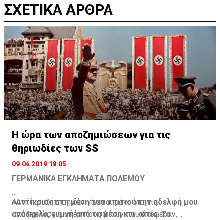
ΣΧΕΤΙΚΑ ΑΡΘΡΑ
Η ώρα των αποζημιώσεων για τις
θηριωδίες των SS
09.06.2019 18:05
ΓΕΡΜΑΝΙΚΑ ΕΓΚΛΗΜΑΤΑ ΠΟΛΕΜΟΥ
«Αντίκρισα στη μέση του σπιτιού την αδελφή μου
Αυτή η συζήτηση δεν γίνεται μόνο για τις
ανάσκελα, γυμνή από τη μέση και κάτω. Το
αποζημιώσεις υπέρ προσώπων που υπέφεραν,