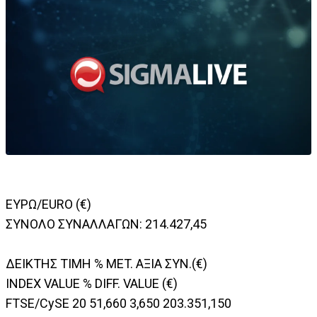
ΕΥΡΩ/EURO (€)
ΣΥΝΟΛΟ ΣΥΝΑΛΛΑΓΩΝ: 214.427,45
ΔΕΙΚΤΗΣ TIMH % MET. ΑΞΙΑ ΣΥΝ.(€)
INDEX VALUE % DIFF. VALUE (€)
FTSE/CySE 20 51,660 3,650 203.351,150