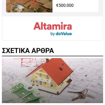
€500.000
ΣΧΕΤΙΚΑ ΑΡΘΡΑ