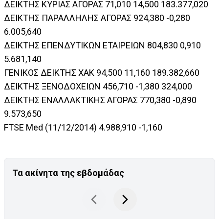
ΔΕΙΚΤΗΣ ΚΥΡΙΑΣ ΑΓΟΡΑΣ 71,010 14,500 183.377,020
ΔΕΙΚΤΗΣ ΠΑΡΑΛΛΗΛΗΣ ΑΓΟΡΑΣ 924,380 -0,280
6.005,640
ΔΕΙΚΤΗΣ ΕΠΕΝΔΥΤΙΚΩΝ ΕΤΑΙΡΕΙΩΝ 804,830 0,910
5.681,140
ΓΕΝΙΚΟΣ ΔΕΙΚΤΗΣ ΧΑΚ 94,500 11,160 189.382,660
ΔΕΙΚΤΗΣ ΞΕΝΟΔΟΧΕΙΩΝ 456,710 -1,380 324,000
ΔΕΙΚΤΗΣ ΕΝΑΛΛΑΚΤΙΚΗΣ ΑΓΟΡΑΣ 770,380 -0,890
9.573,650
FTSE Med (11/12/2014) 4.988,910 -1,160
Τα ακίνητα της εβδομάδας