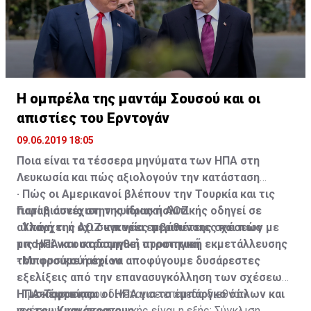
όχι, ότι, εκείνους που δεν πληρούν τα κριτήρια,
άρχισαν να τους στέλνουν επιστολές εκποίησης».
Η ομπρέλα της μαντάμ Σουσού και οι
απιστίες του Ερντογάν
09.06.2019 18:05
Ποια είναι τα τέσσερα μηνύματα των ΗΠΑ στη
Λευκωσία και πώς αξιολογούν την κατάσταση
· Πώς οι Αμερικανοί βλέπουν την Τουρκία και τις
Γιατί η συνέχιση της ίδιας πολιτικής οδηγεί σε
παραβιάσεις στην κυπριακή ΑΟΖ
αλλαγή της ΑΟΖ και νέες περιπέτειες και πώς
· Υπάρχει ή όχι συγκυρία εμβάθυνσης σχέσεων με
μπορεί να οικοδομηθεί στρατηγική εκμετάλλευσης
τις ΗΠΑ και στρατηγική προοπτική
του φυσικού αερίου
· Μπορούμε ή όχι να αποφύγουμε δυσάρεστες
εξελίξεις από την επανασυγκόλληση των σχέσεων
· Τι σκέφτονται οι ΗΠΑ για το εμπάργκο όπλων και
ΗΠΑ-Τουρκίας
Η μετάφραση που δίνεται σε επίπεδο διεθνών
για του Κυανόκρανους
σχέσεων και στρατηγικής είναι η εξής: Σύγκλιση