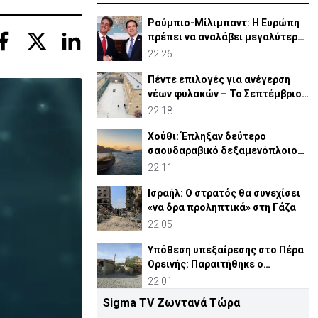
Ρούμπιο-Μίλιμπαντ: Η Ευρώπη
πρέπει να αναλάβει μεγαλύτερο
ρόλο στην άμυνά της
22:26
Πέντε επιλογές για ανέγερση
νέων φυλακών – Το Σεπτέμβριο
το «Master Plan»
22:18
Χούθι: Έπληξαν δεύτερο
σαουδαραβικό δεξαμενόπλοιο
στον Κόλπο του Άντεν
22:11
Ισραήλ: Ο στρατός θα συνεχίσει
«να δρα προληπτικά» στη Γάζα
22:05
Υπόθεση υπεξαίρεσης στο Πέρα
Ορεινής: Παραιτήθηκε ο
κοινοτάρχης (ΒΙΝΤΕΟ)
22:01
Sigma TV Ζωντανά Τώρα
Πλατάνια: «Λουκέτο» στο