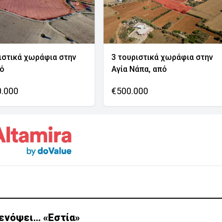
ιστικά χωράφια στην
3 τουριστικά χωράφια στην
νό
Αγία Νάπα, από
0.000
€500.000
 ενόψει… «Εστία»