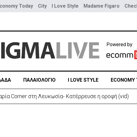
conomy Today
City
I Love Style
Madame Figaro
Check
Powered by:
ΛΑΔΑ
ΠΑΛΑΙΟΛΟΓΙΟ
I LOVE STYLE
ECONOMY 
ρεια Καρολίνα – Νεκροί και τραυματίες