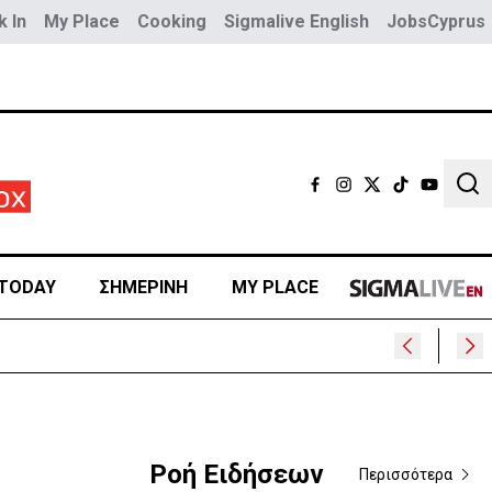
 In
My Place
Cooking
Sigmalive English
JobsCyprus
Sear
TODAY
ΣΗΜΕΡΙΝΗ
MY PLACE
Ροή Ειδήσεων
Περισσότερα