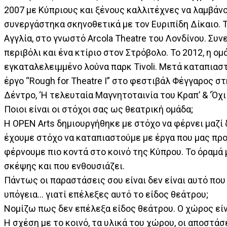
2007 με Κύπριους και ξένους καλλιτέχνες να λαμβάνου
συνεργάστηκα σκηνοθετικά με τον Ευριπίδη Δίκαιο. Τ
Αγγλία, στο γνωστό Arcola Theatre του Λονδίνου. Συν
περιβόλι και ένα κτίριο στον Στρόβολο. To 2012, η 
εγκαταλελειμμένο λούνα παρκ Τivoli. Μετά καταπιασ
έργο “Rough for Theatre I” στο φεστιβάλ Φέγγαρος στ
Δέντρο, ‘Η τελευταία Μαγνητοταινία του Κραπ’ & ‘Όχι
Ποιοι είναι οι στόχοι σας ως θεατρική ομάδα;
Η OPEN Arts δημιουργήθηκε με στόχο να φέρνει μαζί
έχουμε στόχο να καταπιαστούμε με έργα που μας προ
φέρνουμε πιο κοντά στο κοινό της Κύπρου. Το όραμά 
σκέψης και που ενθουσιάζει.
Πάντως οι παραστάσεις σου είναι δεν είναι αυτό που
υπόγεια… γιατί επέλεξες αυτό το είδος θεάτρου;
Νομίζω πως δεν επέλεξα είδος θεάτρου. Ο χώρος είναι
Η σχέση με το κοινό, τα υλικά του χώρου, οι αποστάσε