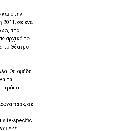
 και στην
η 2011, σε ένα
χωφ, στο
ας αρχικά το
με το Θέατρο
λλο. Ως ομάδα
να τα
ει τρόπο
λούνα παρκ, σε
site-specific.
ναι εκεί