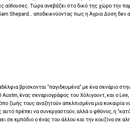
ές αίθουσες. Τώρα ανεβάζει στο δικό της χώρο την πα
am Shepard… αποδεικνύοντας πως η Άγρια Δύση δεν α
 αδέλφια βρίσκονται "παγιδευμένα" με ένα σενάριο στη
 Austin, ένας σεναριογράφος του Χόλιγουντ, και ο Lee,
πο ζωής τους αναζητούν απελπισμένα μια ευκαιρία ν
 αυτό πρέπει να συνεργαστούν, αλλά ο φθόνος, η "κατ
ει σε εμπόδιο ο ένας του άλλου και την κουζίνα σε αλη