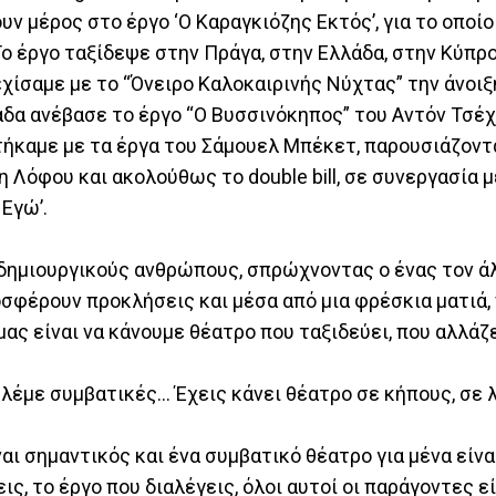
ν μέρος στο έργο ‘Ο Καραγκιόζης Εκτός’, για το οποίο
ο έργο ταξίδεψε στην Πράγα, στην Ελλάδα, στην Κύπρο
εχίσαμε με το “Όνειρο Καλοκαιρινής Νύχτας” την άνοιξ
ομάδα ανέβασε το έργο “Ο Βυσσινόκηπος” του Αντόν Τσέ
τήκαμε με τα έργα του Σάμουελ Μπέκετ, παρουσιάζοντ
η Λόφου και ακολούθως το double bill, σε συνεργασία 
 Εγώ’.
 δημιουργικούς ανθρώπους, σπρώχνοντας ο ένας τον ά
σφέρουν προκλήσεις και μέσα από μια φρέσκια ματιά, 
μας είναι να κάνουμε θέατρο που ταξιδεύει, που αλλάζ
 λέμε συμβατικές… Έχεις κάνει θέατρο σε κήπους, σε 
 σημαντικός και ένα συμβατικό θέατρο για μένα είναι 
ις, το έργο που διαλέγεις, όλοι αυτοί οι παράγοντες εί