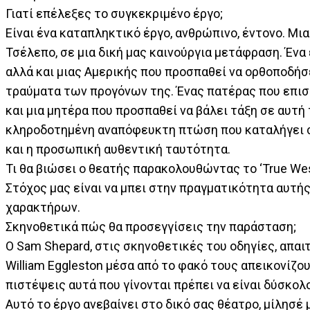
Γιατί επέλεξες το συγκεκριμένο έργο;
Είναι ένα καταπληκτικό έργο, ανθρώπινο, έντονο. Μι
Τσέλεπο, σε μια δική μας καινούργια μετάφραση. Ένα
αλλά και μιας Αμερικής που προσπαθεί να ορθοποδήσε
τραύματα των προγόνων της. Ένας πατέρας που επιστ
και μια μητέρα που προσπαθεί να βάλει τάξη σε αυτ
κληροδοτημένη αναπόφευκτη πτώση που καταλήγει σ
και η προσωπική αυθεντική ταυτότητα.
Τι θα βιώσει ο θεατής παρακολουθώντας το ‘True Wes
Στόχος μας είναι να μπει στην πραγματικότητα αυτής
χαρακτήρων.
Σκηνοθετικά πώς θα προσεγγίσεις την παράσταση;
Ο Sam Shepard, στις σκηνοθετικές του οδηγίες, απαι
William Eggleston μέσα από το φακό τους απεικονίζουν
πιστέψεις αυτά που γίνονται πρέπει να είναι δύσκο
Αυτό το έργο ανεβαίνει στο δικό σας θέατρο, μίλησέ 