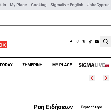
 In
My Place
Cooking
Sigmalive English
JobsCyprus
Sear
TODAY
ΣΗΜΕΡΙΝΗ
MY PLACE
Ροή Ειδήσεων
Περισσότερα