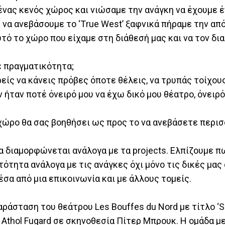
ι ένας κενός χώρος και νιώσαμε την ανάγκη να έχουμε 
 να ανεβάσουμε το ‘Τrue West’ ξαφνικά πήραμε την απ
τό το χώρο που είχαμε στη διάθεσή μας και να τον δ
ε πραγματικότητα;
είς να κάνεις πρόβες όποτε θέλεις, να τρυπάς τοίχους
ν ήταν ποτέ όνειρό μου να έχω δικό μου θέατρο, όνειρό
ς χώρο θα σας βοηθήσει ως προς το να ανεβάσετε περι
θα διαμορφώνεται ανάλογα με τα projects. Ελπίζουμε 
τότητα ανάλογα με τις ανάγκες όχι μόνο τις δικές μας
έσα από μια επικοινωνία και με άλλους τομείς.
ράσταση του θεάτρου Les Bouffes du Nord με τίτλο ‘Si
έα Athol Fugard σε σκηνοθεσία Πίτερ Μπρουκ. Η ομάδα 