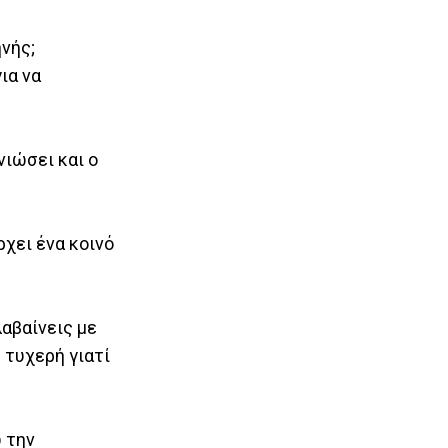
νής;
ια να
νιώσει και ο
ρχει ένα κοινό
αβαίνεις με
 τυχερή γιατί
ω την