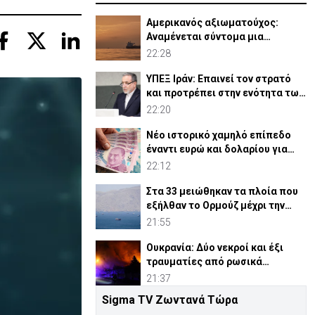
Αμερικανός αξιωματούχος:
Αναμένεται σύντομα μια
συμφωνία για Ορμούζ
22:28
ΥΠΕΞ Ιράν: Επαινεί τον στρατό
και προτρέπει στην ενότητα των
μουσουλμάνων
22:20
Νέο ιστορικό χαμηλό επίπεδο
έναντι ευρώ και δολαρίου για
τουρκική λίρα
22:12
Στα 33 μειώθηκαν τα πλοία που
εξήλθαν το Ορμούζ μέχρι την
Πέμπτη
21:55
Ουκρανία: Δύο νεκροί και έξι
τραυματίες από ρωσικά
πλήγματα
21:37
Sigma TV Ζωντανά Τώρα
ΗΠΑ: Η Γερουσία ενέκρινε νέες