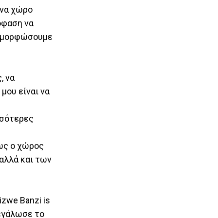
ένα χώρο
όφαση να
ιαμορφώσουμε
, να
 μου είναι να
σσότερες
πως ο χώρος
 αλλά και των
zwe Banzi is
μεγάλωσε το