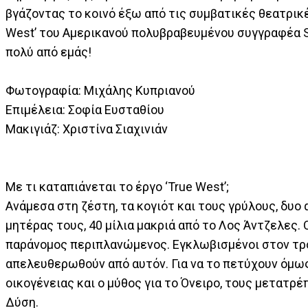
βγάζοντας το κοινό έξω από τις συμβατικές θεατρικ
West’ του Αμερικανού πολυβραβευμένου συγγραφέα S
πολύ από εμάς!
Φωτογραφία: Μιχάλης Κυπριανού
Επιμέλεια: Σοφία Ευσταθίου
Μακιγιάζ: Χριστίνα Σιαχινιάν
Με τι καταπιάνεται το έργο ‘True West’;
Ανάμεσα στη ζέστη, τα κογιότ και τους γρύλους, δυο
μητέρας τους, 40 μίλια μακριά από το Λος Άντζελες. Ο
παράνομος περιπλανώμενος. Εγκλωβισμένοι στον τρό
απελευθερωθούν από αυτόν. Για να το πετύχουν όμως
οικογένειας και ο μύθος για το Όνειρο, τους μετατρέπ
Δύση.