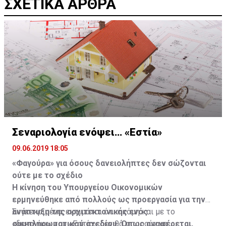
ΣΧΕΤΙΚΑ ΑΡΘΡΑ
Σεναριολογία ενόψει… «Εστία»
09.06.2019 18:05
«Φαγούρα» για όσους δανειολήπτες δεν σώζονται
ούτε με το σχέδιο
Η κίνηση του Υπουργείου Οικονομικών
ερμηνεύθηκε από πολλούς ως προεργασία για την
ανάπτυξη της αρχιτεκτονικής ενός
Συγκεκριμένα, εκτιμάται ότι ακόμη και με το
συμπληρωματικού σχεδίου. Όπως αναφέρεται,
«δεκανίκι» του «Εστία» δεν θα μπορούν να