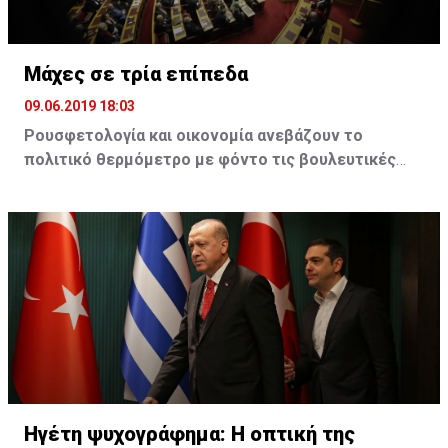
Ο εξορθολογισμός… περιμένει
Μάχες σε τρία επίπεδα
09.06.2019 18:03
Ρουσφετολογία και οικονομία ανεβάζουν το
πολιτικό θερμόμετρο με φόντο τις βουλευτικές
εκλογές της 7ης Ιουλίου
Τσίπρας και Μητσοτάκης παίζουν τα ρέστα τους, σε
μια προσπάθεια να αυξήσουν την εκλογική τους
δύναμη. Στο ΚΙΝΑΛ η ρήξη Γεννηματά - Βενιζέλου
προκαλεί τριγμούς. Βαρουφάκης και Βελόπουλος
δίνουν μάχη για να μπουν στη βουλή
Η μεγάλη νίκη στις ευρωεκλογές για τη Νέα
Δημοκρατία έχει πλέον μεταφέρει τη συζήτηση
στον αν το κόμμα της αξιωματικής αντιπολίτευσης
Ηγέτη ψυχογράφημα: Η οπτική της
θα καταφέρει την αυτοδυναμία στις εκλογές της