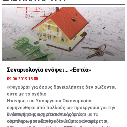
Σεναριολογία ενόψει… «Εστία»
09.06.2019 18:05
«Φαγούρα» για όσους δανειολήπτες δεν σώζονται
ούτε με το σχέδιο
Η κίνηση του Υπουργείου Οικονομικών
ερμηνεύθηκε από πολλούς ως προεργασία για την
ανάπτυξη της αρχιτεκτονικής ενός
Συγκεκριμένα, εκτιμάται ότι ακόμη και με το
συμπληρωματικού σχεδίου. Όπως αναφέρεται,
«δεκανίκι» του «Εστία» δεν θα μπορούν να