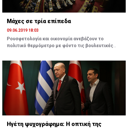
Ο εξορθολογισμός… περιμένει
Μάχες σε τρία επίπεδα
09.06.2019 18:03
Ρουσφετολογία και οικονομία ανεβάζουν το
πολιτικό θερμόμετρο με φόντο τις βουλευτικές
εκλογές της 7ης Ιουλίου
Τσίπρας και Μητσοτάκης παίζουν τα ρέστα τους, σε
μια προσπάθεια να αυξήσουν την εκλογική τους
δύναμη. Στο ΚΙΝΑΛ η ρήξη Γεννηματά - Βενιζέλου
προκαλεί τριγμούς. Βαρουφάκης και Βελόπουλος
δίνουν μάχη για να μπουν στη βουλή
Η μεγάλη νίκη στις ευρωεκλογές για τη Νέα
Δημοκρατία έχει πλέον μεταφέρει τη συζήτηση
στον αν το κόμμα της αξιωματικής αντιπολίτευσης
Ηγέτη ψυχογράφημα: Η οπτική της
θα καταφέρει την αυτοδυναμία στις εκλογές της