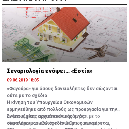
Σεναριολογία ενόψει… «Εστία»
09.06.2019 18:05
«Φαγούρα» για όσους δανειολήπτες δεν σώζονται
ούτε με το σχέδιο
Η κίνηση του Υπουργείου Οικονομικών
ερμηνεύθηκε από πολλούς ως προεργασία για την
ανάπτυξη της αρχιτεκτονικής ενός
Συγκεκριμένα, εκτιμάται ότι ακόμη και με το
συμπληρωματικού σχεδίου. Όπως αναφέρεται,
«δεκανίκι» του «Εστία» δεν θα μπορούν να