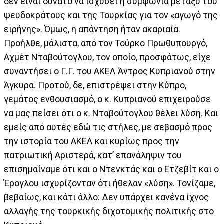
δεν είναι δυνατό να ισχύσει η συμφωνία μεταξύ του
ψευδοκράτους και της Τουρκίας για τον «αγωγό της
ειρήνης». Όμως, η απάντηση ήταν ακαριαία.
Προήλθε, μάλιστα, από τον Τούρκο Πρωθυπουργό,
Αχμέτ Νταβούτογλου, τον οποίο, προσφάτως, είχε
συναντήσει ο Γ.Γ. του ΑΚΕΛ Άντρος Κυπριανού στην
Άγκυρα. Προτού, δε, επιστρέψει στην Κύπρο,
γεμάτος ενθουσιασμό, ο κ. Κυπριανού επιχειρούσε
να μας πείσει ότι ο κ. Νταβούτογλου θέλει λύση. Και
εμείς από αυτές εδώ τις στήλες, με σεβασμό προς
την ιστορία του ΑΚΕΛ και κυρίως προς την
πατριωτική Αριστερά, κατ’ επανάληψιν του
επισημαίναμε ότι και ο Ντενκτάς και ο Ετζεβίτ και ο
Έρογλου ισχυρίζονταν ότι ήθελαν «λύση». Τονίζαμε,
βεβαίως, και κάτι άλλο: Δεν υπάρχει κανένα ίχνος
αλλαγής της τουρκικής διχοτομικής πολιτικής στο