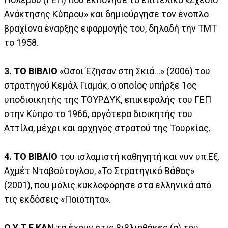
Ανάκτησης Κύπρου» και δημιούργησε τον ένοπλο
βραχίονα έναρξης εφαρμογής του, δηλαδή την ΤΜΤ
το 1958.
3. ΤΟ ΒΙΒΛΙΟ
«Όσοι Έζησαν στη Σκιά…» (2006) του
στρατηγού Κεμάλ Γιαμάκ, ο οποίος υπήρξε 1ος
υποδιοικητής της ΤΟΥΡΔΥΚ, επικεφαλής του ΓΕΠ
στην Κύπρο το 1966, αργότερα διοικητής του
Αττίλα, μέχρι και αρχηγός στρατού της Τουρκίας.
4. ΤΟ ΒΙΒΛΙΟ
του ισλαμιστή καθηγητή και νυν υπ.Εξ.
Αχμέτ Νταβούτογλου, «Το Στρατηγικό Βάθος»
(2001), που μόλις κυκλοφόρησε στα ελληνικά από
τις εκδόσεις «Ποιότητα».
Ο Υ Τ Ε ΚΑΝ
τα έχουν στις βιβλιοθήκες (α) του