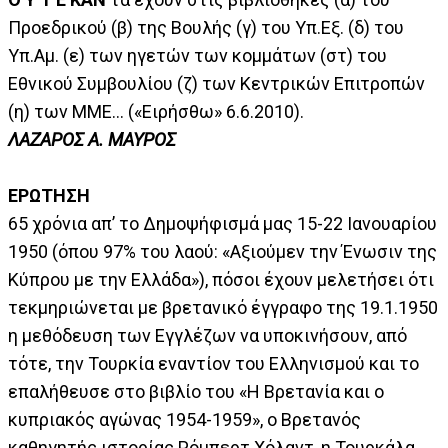
Προεδρικού (β) της Βουλής (γ) του Υπ.Εξ. (δ) του
Υπ.Αμ. (ε) των ηγετών των κομμάτων (στ) του
Εθνικού Συμβουλίου (ζ) των Κεντρικών Επιτροπών
(η) των ΜΜΕ… («Ειρήσθω» 6.6.2010).
ΛΑΖΑΡΟΣ Α. ΜΑΥΡΟΣ
ΕΡΩΤΗΣΗ
65 χρόνια απ’ το Δημοψήφισμά μας 15-22 Ιανουαρίου
1950 (όπου 97% του λαού: «Αξιούμεν την Ένωσιν της
Κύπρου με την Ελλάδα»), πόσοι έχουν μελετήσει ότι
τεκμηριώνεται με βρετανικό έγγραφο της 19.1.1950
η μεθόδευση των Εγγλέζων να υποκινήσουν, από
τότε, την Τουρκία εναντίον του Ελληνισμού και το
επαλήθευσε στο βιβλίο του «Η Βρετανία και ο
κυπριακός αγώνας 1954-1959», ο Βρετανός
καθηγητής ιστορίας Ρόμπερτ Χόλαντ, η Τουρκάλα