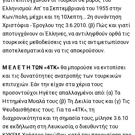
Ελληνισμού: Απ’ τα Σεπτεμβριανά του 1955 στην
Κων/πολη, μέχρι και τη 10λεπτη… 2η συνάντηση
Χριστόφια - Έρογλου της 3.6.2010. (β) Πώς και γιατί
αποτυγχάνουν οι Έλληνες, να αντιληφθούν ορθά τις
τουρκικές μεθοδεύσεις για να τις αντιμετωπίσουν
αποτελεσματικά και να τις αποκρούσουν.
Μ Ε Λ Ε Τ Η ΤΩΝ «4ΤΚ»
θα μπορούσε να εντοπίσει
και τις δυνατότητες ανατροπής των τουρκικών
επιτυχιών. Εάν την είχαν στα χέρια τους
προσοντούχοι Ηγέτες απαλλαγμένοι από: (α) Τα
Ηττημένα Μυαλά τους (β) Τη Δειλία τους και (γ) Τις
Ψευδαισθήσεις τους. Για τα «4ΤΚ», τη
διαχρονικότητα και τη σημασία τους, μίλησε 3.6.10
σε εκδήλωση στη Λευκωσία, ο διευθυντής του
ΚΥΚΕΜ, Χρήστος Ιακώβου, κατά την παρουσίαση της