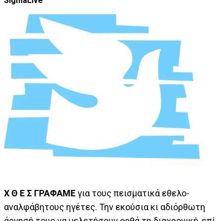
SigmaLive
Χ Θ Ε Σ ΓΡΑΦΑΜΕ
για τους πεισματικά εθελο-
αναλφάβητους ηγέτες. Την εκούσια κι αδιόρθωτη
άρνησή τους να μελετήσουν ορθά τη διαχρονική, επί