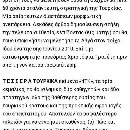
60 χρόνια αταλάντευτη, στρατηγική της Τουρκίας.
Μία απίστευτων διαστάσεων μορφωτική
ανεπάρκεια. Δεκάδες άρθρα δημοσίευσε η στήλη
την τελευταία 10ετία, ελπίζοντας (εις μάτην) ότι θα
τους υποκινήσει να μελετήσουν. Αβγά στον τοίχο!
Ιδού ένα της 6ης Ιουνίου 2010. Επί της
καταστροφικής προεδρίας Χριστόφια. Τρία έτη πριν
από τη νυν καταστροφικότερη:
Τ Ε Σ Σ Ε Ρ Α ΤΟΥΡΚΙΚΑ
κείμενα «4ΤΚ», τα τρία
κεμαλικά, το 4ο ισλαμικό, δύο καθηγητών και δύο
στρατηγών, όλα της βαθύτερης ουσίας του
τουρκικού κράτους και της πρακτικής εφαρμογής
του επεκτατισμού. Αποτελούν το ασφαλέστερο
«κλειδί» για να εννοήσει ο καθένας: (α) Πώς και
γιατί επιτυγχάνουν οι Τούρκοι σε βάρος του