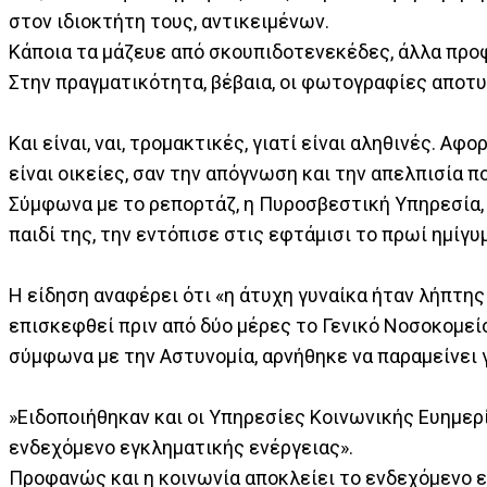
στον ιδιοκτήτη τους, αντικειμένων.
Κάποια τα μάζευε από σκουπιδοτενεκέδες, άλλα προ
Στην πραγματικότητα, βέβαια, οι φωτογραφίες αποτ
Και είναι, ναι, τρομακτικές, γιατί είναι αληθινές. Α
είναι οικείες, σαν την απόγνωση και την απελπισία π
Σύμφωνα με το ρεπορτάζ, η Πυροσβεστική Υπηρεσία, 
παιδί της, την εντόπισε στις εφτάμισι το πρωί ημίγυ
Η είδηση αναφέρει ότι «η άτυχη γυναίκα ήταν λήπτη
επισκεφθεί πριν από δύο μέρες το Γενικό Νοσοκομεί
σύμφωνα με την Αστυνομία, αρνήθηκε να παραμείνει 
»Ειδοποιήθηκαν και οι Υπηρεσίες Κοινωνικής Ευημερ
ενδεχόμενο εγκληματικής ενέργειας».
Προφανώς και η κοινωνία αποκλείει το ενδεχόμενο εγ