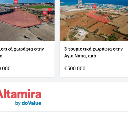
ιστικά χωράφια στην
3 τουριστικά χωράφια στην
νό
Αγία Νάπα, από
0.000
€500.000