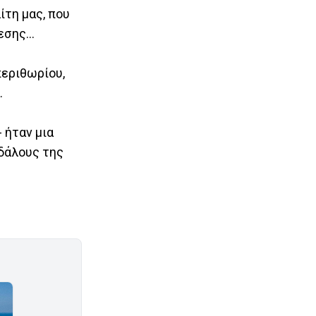
ίτη μας, που
νεσης…
περιθωρίου,
.
 ήταν μια
δάλους της