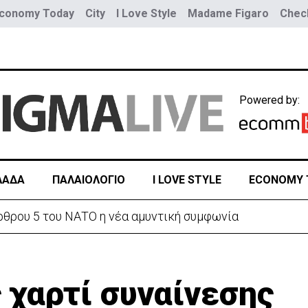
conomy Today
City
I Love Style
Madame Figaro
Check
Powered by:
ΛΑΔΑ
ΠΑΛΑΙΟΛΟΓΙΟ
I LOVE STYLE
ECONOMY 
ουνοπλαγιά στο Ρίο ντε Τζανέιρο - 4 νεκροί (BINTEO)
 χαρτί συναίνεσης