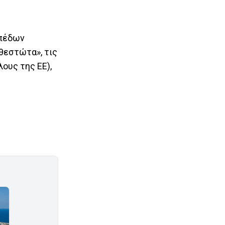
οπέδων
θεστώτα», τις
ους της ΕΕ),