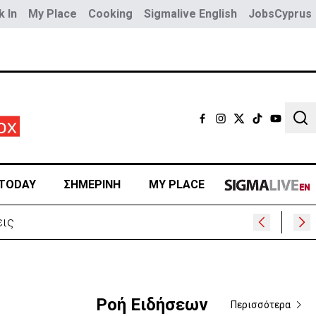
 In
My Place
Cooking
Sigmalive English
JobsCyprus
Sear
TODAY
ΣΗΜΕΡΙΝΗ
MY PLACE
ρα
Ροή Ειδήσεων
Περισσότερα