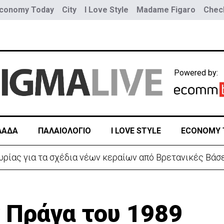
conomy Today
City
I Love Style
Madame Figaro
Check
Powered by:
ΛΑΔΑ
ΠΑΛΑΙΟΛΟΓΙΟ
I LOVE STYLE
ECONOMY 
 λόγω της Θέουτα: Ελέγχους και από Ισπανία στα σύνο
 Πράγα του 1989