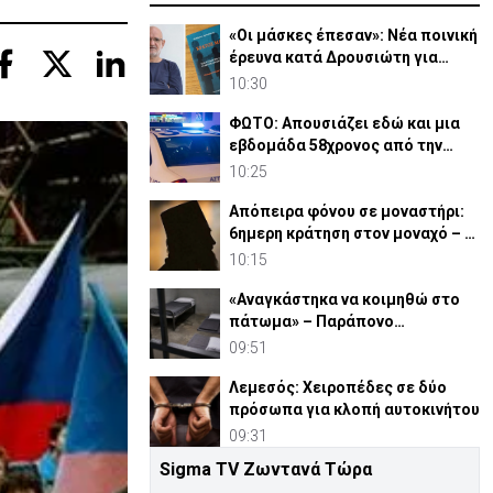
«Οι μάσκες έπεσαν»: Νέα ποινική
έρευνα κατά Δρουσιώτη για
«Κράτος Μαφία»
10:30
ΦΩΤΟ: Απουσιάζει εδώ και μια
εβδομάδα 58χρονος από την
οικία του στη Λευκωσία
10:25
Απόπειρα φόνου σε μοναστήρι:
6ημερη κράτηση στον μοναχό – Τι
προηγήθηκε
10:15
«Αναγκάστηκα να κοιμηθώ στο
πάτωμα» – Παράπονο
κρατούμενου ενώπιον
09:51
Δικαστηρίου
Λεμεσός: Χειροπέδες σε δύο
πρόσωπα για κλοπή αυτοκινήτου
09:31
Sigma TV Ζωντανά Τώρα
Βομβαρδισμοί Τηλλυρίας: Μέσω