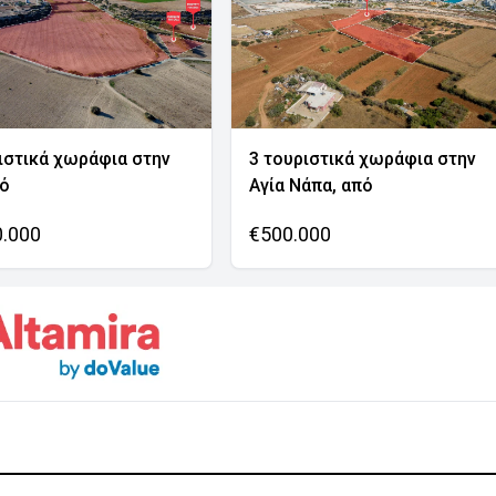
ιστικά χωράφια στην
3 τουριστικά χωράφια στην
νό
Αγία Νάπα, από
0.000
€500.000