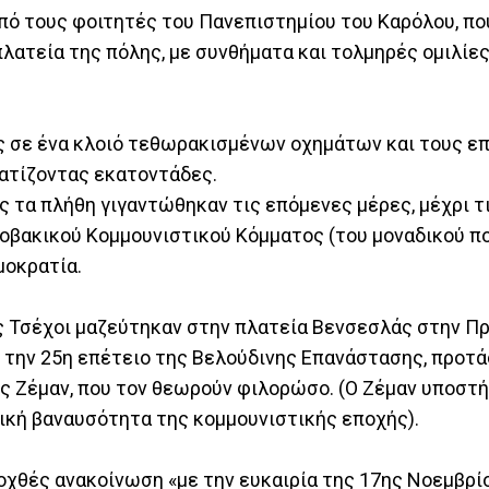
από τους φοιτητές του Πανεπιστημίου του Καρόλου, π
πλατεία της πόλης, με συνθήματα και τολμηρές ομιλίε
ς σε ένα κλοιό τεθωρακισμένων οχημάτων και τους ε
ατίζοντας εκατοντάδες.
 τα πλήθη γιγαντώθηκαν τις επόμενες μέρες, μέχρι τ
λοβακικού Κομμουνιστικού Κόμματος (του μοναδικού π
μοκρατία.
ς Τσέχοι μαζεύτηκαν στην πλατεία Βενσεσλάς στην Πρ
 την 25η επέτειο της Βελούδινης Επανάστασης, προτ
ς Ζέμαν, που τον θεωρούν φιλορώσο. (Ο Ζέμαν υποστή
ική βαναυσότητα της κομμουνιστικής εποχής).
οχθές ανακοίνωση «με την ευκαιρία της 17ης Νοεμβρί