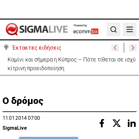
Powered by:
Search
Έκτακτες ειδήσεις
Στα 275 δισ. το κόστος των νέων αμερικανικών
θωρηκτών κλάσης «Τραμπ»
Ο δρόμος
11.01.2014 07:00
SigmaLive