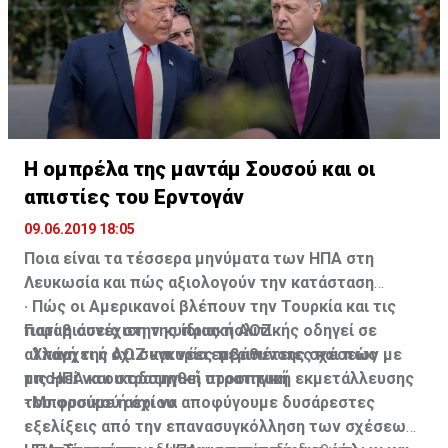
εξήγησε.
Η ομπρέλα της μαντάμ Σουσού και οι
απιστίες του Ερντογάν
09.06.2019 18:05
Ποια είναι τα τέσσερα μηνύματα των ΗΠΑ στη
Λευκωσία και πώς αξιολογούν την κατάσταση
· Πώς οι Αμερικανοί βλέπουν την Τουρκία και τις
Γιατί η συνέχιση της ίδιας πολιτικής οδηγεί σε
παραβιάσεις στην κυπριακή ΑΟΖ
αλλαγή της ΑΟΖ και νέες περιπέτειες και πώς
· Υπάρχει ή όχι συγκυρία εμβάθυνσης σχέσεων με
μπορεί να οικοδομηθεί στρατηγική εκμετάλλευσης
τις ΗΠΑ και στρατηγική προοπτική
του φυσικού αερίου
· Μπορούμε ή όχι να αποφύγουμε δυσάρεστες
εξελίξεις από την επανασυγκόλληση των σχέσεων