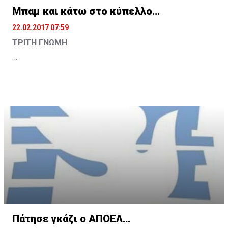
Μπαμ και κάτω στο κύπελλο…
22.02.2017 07:59
ΤΡΙΤΗ ΓΝΩΜΗ
Έχει δυο μεγάλα ντέρμπι σήμερα στην προημιτελική
φάση του κυπέλλου και μια αναμέτρηση των
αουτσάιντερ, που σκέφτονται περισσότερο τις
υποχρεώσεις τους στο πρωτάθλημα.
Και αν για το ΑΕΚ-Ανόρθωση, πιθανόν να είναι το
πρώτο ημίχρονο για την υπόθεση πρόκριση, δεν ισχύει
το ίδιο στο άλλο ντέρμπι ανάμεσα σε Απόλλωνα και
Ομόνοια.
Εκεί ο χαμένος αποχαιρετά τον θεσμό και
επικεντρώνεται αποκλειστικά στα του
πρωταθλήματος, χωρίς όμως να του εγγυάται κανένας
Πάτησε γκάζι ο ΑΠΟΕΛ…
ότι θα πετύχαινε τους αρχικούς του στόχους.