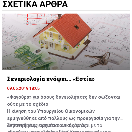
ΣΧΕΤΙΚΑ ΑΡΘΡΑ
Σεναριολογία ενόψει… «Εστία»
09.06.2019 18:05
«Φαγούρα» για όσους δανειολήπτες δεν σώζονται
ούτε με το σχέδιο
Η κίνηση του Υπουργείου Οικονομικών
ερμηνεύθηκε από πολλούς ως προεργασία για την
ανάπτυξη της αρχιτεκτονικής ενός
Συγκεκριμένα, εκτιμάται ότι ακόμη και με το