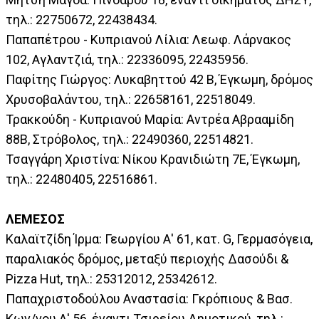
τηλ.: 22750672, 22438434.
Παπαπέτρου - Κυπριανού Λίλια: Λεωφ. Λάρνακος
102, Αγλαντζιά, τηλ.: 22336095, 22435956.
Παφίτης Γιώργος: Λυκαβηττού 42 Β, Έγκωμη, δρόμος
Χρυσοβαλάντου, τηλ.: 22658161, 22518049.
Τρακκούδη - Κυπριανού Μαρία: Αντρέα Αβρααμίδη
88Β, Στρόβολος, τηλ.: 22490360, 22514821.
Τσαγγάρη Χριστίνα: Νίκου Κρανιδιώτη 7Ε, Έγκωμη,
τηλ.: 22480405, 22516861.
ΛΕΜΕΣΟΣ
Καλαϊτζίδη Ίρμα: Γεωργίου Α' 61, κατ. G, Γερμασόγεια,
παραλιακός δρόμος, μεταξύ περιοχής Δασούδι &
Pizza Hut, τηλ.: 25312012, 25342612.
Παπαχριστοδούλου Αναστασία: Γκρόπιους & Βασ.
Κων/νου Α' 56, έναντι Τσιρείου Δημοτικού, τηλ.: