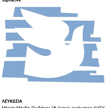
SigmaLive
ΛΕΥΚΩΣΙΑ
Μήτση Μάγδα: Πινδάρου 18, έναντι οικήματος ΔΗΣΥ,