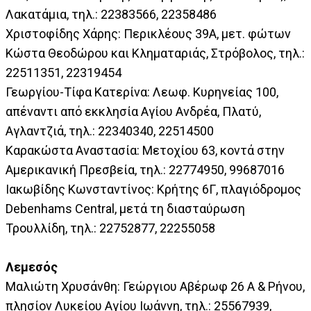
Λακατάμια, τηλ.: 22383566, 22358486
Χριστοφίδης Χάρης: Περικλέους 39Α, μετ. φώτων
Κώστα Θεοδώρου και Κληματαριάς, Στρόβολος, τηλ.:
22511351, 22319454
Γεωργίου-Τίφα Κατερίνα: Λεωφ. Κυρηνείας 100,
απέναντι από εκκλησία Αγίου Ανδρέα, Πλατύ,
Αγλαντζιά, τηλ.: 22340340, 22514500
Καρακώστα Αναστασία: Μετοχίου 63, κοντά στην
Αμερικανική Πρεσβεία, τηλ.: 22774950, 99687016
Ιακωβίδης Κωνσταντίνος: Κρήτης 6Γ, πλαγιόδρομος
Debenhams Central, μετά τη διασταύρωση
Τρουλλίδη, τηλ.: 22752877, 22255058
Λεμεσός
Μαλιώτη Χρυσάνθη: Γεώργιου Αβέρωφ 26 Α & Ρήνου,
πλησίον Λυκείου Αγίου Ιωάννη, τηλ.: 25567939,