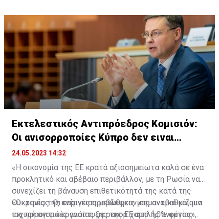
Εκτελεστικός Αντιπρόεδρος Κομισιόν:
Οι ανισορροποίες Κύπρο δεν ειναι
ανησυχούν
24.05.2023 14:32
«Η οικονομία της ΕΕ κρατά αξιοσημείωτα καλά σε ένα
προκλητικό και αβέβαιο περιβάλλον, με τη Ρωσία να
συνεχίζει τη βάναυση επιθετικότητά της κατά της
Ουκρανίας. Οι εαρινές προβλέψεις μας αναβαθμίζουν
«Οι τιμές της ενέργειας μειώθηκαν σημαντικά και μια
τις προοπτικές ανάπτυξης της ΕΕ στο 1,0% φέτος»,
ισχυρή αγορά εργασίας με ρεκόρ χαμηλής ανεργίας