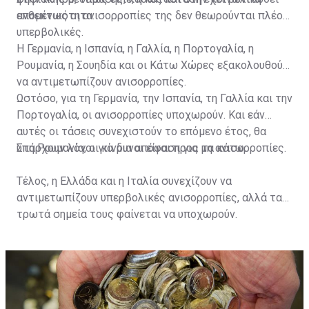
ανθεκτικότητα.
επομένως οι ανισορροπίες της δεν θεωρούνται πλέον
υπερβολικές.
Η Γερμανία, η Ισπανία, η Γαλλία, η Πορτογαλία, η
Ρουμανία, η Σουηδία και οι Κάτω Χώρες εξακολουθούν
να αντιμετωπίζουν ανισορροπίες.
Ωστόσο, για τη Γερμανία, την Ισπανία, τη Γαλλία και την
Πορτογαλία, οι ανισορροπίες υποχωρούν. Και εάν
αυτές οι τάσεις συνεχιστούν το επόμενο έτος, θα
υπάρχουν λόγοι για μια απόφαση για μη ανισορροπίες.
Στη Ρουμανία, οι κίνδυνοι είναι προς τα κάτω.
Τέλος, η Ελλάδα και η Ιταλία συνεχίζουν να
αντιμετωπίζουν υπερβολικές ανισορροπίες, αλλά τα
τρωτά σημεία τους φαίνεται να υποχωρούν.