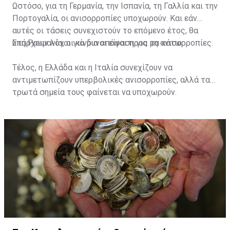
Ωστόσο, για τη Γερμανία, την Ισπανία, τη Γαλλία και την
Πορτογαλία, οι ανισορροπίες υποχωρούν. Και εάν
αυτές οι τάσεις συνεχιστούν το επόμενο έτος, θα
υπάρχουν λόγοι για μια απόφαση για μη ανισορροπίες.
Στη Ρουμανία, οι κίνδυνοι είναι προς τα κάτω.
Τέλος, η Ελλάδα και η Ιταλία συνεχίζουν να
αντιμετωπίζουν υπερβολικές ανισορροπίες, αλλά τα
τρωτά σημεία τους φαίνεται να υποχωρούν.