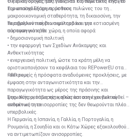
τις οικονομικές πολιτικές και τις πολιτικές της για
Ο κύριος οδηγός μας για να το κάνουμε αυτό είναι το
την απασχόληση», πρόσθεσε.
Ευρωπαϊκό Εξάμηνο, με τους πυλώνες του τη
μακροοικονομική σταθερότητα, τη δικαιοσύνη, την
περιβαλλοντική βιωσιμότητα και την
Το σημερινό πακέτο περιλαμβάνει μια εστιασμένη
παραγωγικότητα.
σύσταση για κάθε χώρα, η οποία αφορά:
• δημοσιονομική πολιτική
• την εφαρμογή των Σχεδίων Ανάκαμψης και
Ανθεκτικότητας
• ενεργειακή πολιτική, ώστε τα κράτη μέλη να
οριστικοποιήσουν τα κεφάλαια του REPowerEU στα
RRP τους
• εκκρεμείς ή πρόσφατα αναδυόμενες προκλήσεις, με
έμφαση στην ανταγωνιστικότητα και την
παραγωγικότητα ως μέρος της πράσινης και
ψηφιακής μετάβασης, καθώς και στην κοινωνική
Στην Κύπρο, όπως είπε, η κατάσταση έχει βελτιωθεί –
ανθεκτικότητα.
επομένως οι ανισορροπίες της δεν θεωρούνται πλέον
υπερβολικές.
Η Γερμανία, η Ισπανία, η Γαλλία, η Πορτογαλία, η
Ρουμανία, η Σουηδία και οι Κάτω Χώρες εξακολουθούν
να αντιμετωπίζουν ανισορροπίες.