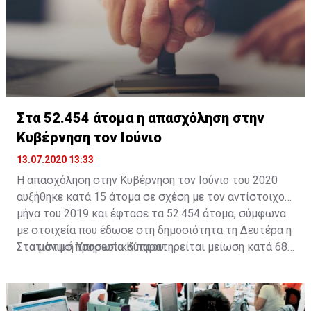
Έκθεσης Εγκεκριμένου Λογιστή).
Όπως αναφέρεται, η πρόσθετη μέρα αφορά τους
ενδιαφερόμενους για την περίοδο από την 1η Απριλίου
2021 μέχρι και την 30η Απριλίου 2021, οι οποίοι για
οποιοδήποτε λόγο δεν υπέβαλαν σχετική αίτηση κατά
την περίοδο υποβολής αιτήσεων για τον μήνα Απρίλιο
Στα 52.454 άτομα η απασχόληση στην
2021.
Κυβέρνηση τον Ιούνιο
13.07.2020 13:33
Η απασχόληση στην Κυβέρνηση τον Ιούνιο του 2020
αυξήθηκε κατά 15 άτομα σε σχέση με τον αντίστοιχο
μήνα του 2019 και έφτασε τα 52.454 άτομα, σύμφωνα
με στοιχεία που έδωσε στη δημοσιότητα τη Δευτέρα η
Στατιστική Υπηρεσία Κύπρου.
Στο μόνιμο προσωπικό παρατηρείται μείωση κατά 685
άτομα (-2,4%), από 28.312 σε 27.627 άτομα. Στο
έκτακτο προσωπικό παρατηρείται αύξηση κατά 771
άτομα (5,0%) φθάνοντας τις 16.541 σε σχέση με 15.470