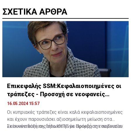
ΣΧΕΤΙΚΑ ΑΡΘΡΑ
Επικεφαλής SSM:Κεφαλαιοποιημένες οι
τράπεζες - Προσοχή σε νεοφανείς
κινδύνους
16.05.2024 15:57
Οι κυπριακές τράπεζες είναι καλά κεφαλαιοποιημένες
και έχουν παρουσιάσει αξιοσημείωτη μείωση στα
«κόκκινα δάνεια», δήλωσε η νέα Πρόεδρος του Ενιαίου
Σε συνέντευξή της στο ΚΥΠΕ με αφορμή την παρουσία