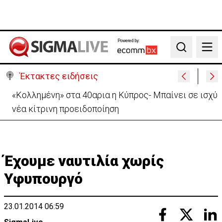
Powered by:
Search
Έκτακτες ειδήσεις
Ο Τραμπ υπόσχεται ξανά ότι «ο πόλεμος με το Ιράν
θα τελειώσει σύντομα»
Έχουμε ναυτιλία χωρίς
Υφυπουργό
23.01.2014 06:59