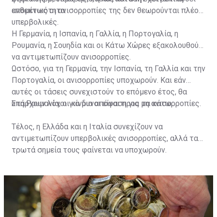
ανθεκτικότητα.
επομένως οι ανισορροπίες της δεν θεωρούνται πλέον
υπερβολικές.
Η Γερμανία, η Ισπανία, η Γαλλία, η Πορτογαλία, η
Ρουμανία, η Σουηδία και οι Κάτω Χώρες εξακολουθούν
να αντιμετωπίζουν ανισορροπίες.
Ωστόσο, για τη Γερμανία, την Ισπανία, τη Γαλλία και την
Πορτογαλία, οι ανισορροπίες υποχωρούν. Και εάν
αυτές οι τάσεις συνεχιστούν το επόμενο έτος, θα
υπάρχουν λόγοι για μια απόφαση για μη ανισορροπίες.
Στη Ρουμανία, οι κίνδυνοι είναι προς τα κάτω.
Τέλος, η Ελλάδα και η Ιταλία συνεχίζουν να
αντιμετωπίζουν υπερβολικές ανισορροπίες, αλλά τα
τρωτά σημεία τους φαίνεται να υποχωρούν.