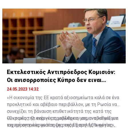
Εκτελεστικός Αντιπρόεδρος Κομισιόν:
Οι ανισορροποίες Κύπρο δεν ειναι
ανησυχούν
24.05.2023 14:32
«Η οικονομία της ΕΕ κρατά αξιοσημείωτα καλά σε ένα
προκλητικό και αβέβαιο περιβάλλον, με τη Ρωσία να
συνεχίζει τη βάναυση επιθετικότητά της κατά της
Ουκρανίας. Οι εαρινές προβλέψεις μας αναβαθμίζουν
«Οι τιμές της ενέργειας μειώθηκαν σημαντικά και μια
τις προοπτικές ανάπτυξης της ΕΕ στο 1,0% φέτος»,
ισχυρή αγορά εργασίας με ρεκόρ χαμηλής ανεργίας