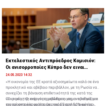
Εκτελεστικός Αντιπρόεδρος Κομισιόν:
Οι ανισορροποίες Κύπρο δεν ειναι
ανησυχούν
24.05.2023 14:32
«Η οικονομία της ΕΕ κρατά αξιοσημείωτα καλά σε ένα
προκλητικό και αβέβαιο περιβάλλον, με τη Ρωσία να
συνεχίζει τη βάναυση επιθετικότητά της κατά της
Ουκρανίας. Οι εαρινές προβλέψεις μας αναβαθμίζουν
«Οι τιμές της ενέργειας μειώθηκαν σημαντικά και μια
τις προοπτικές ανάπτυξης της ΕΕ στο 1,0% φέτος»,
ισχυρή αγορά εργασίας με ρεκόρ χαμηλής ανεργίας