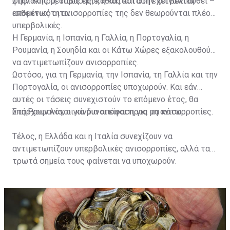
ψηφιακής μετάβασης, καθώς και στην κοινωνική
Στην Κύπρο, όπως είπε, η κατάσταση έχει βελτιωθεί –
ανθεκτικότητα.
επομένως οι ανισορροπίες της δεν θεωρούνται πλέον
υπερβολικές.
Η Γερμανία, η Ισπανία, η Γαλλία, η Πορτογαλία, η
Ρουμανία, η Σουηδία και οι Κάτω Χώρες εξακολουθούν
να αντιμετωπίζουν ανισορροπίες.
Ωστόσο, για τη Γερμανία, την Ισπανία, τη Γαλλία και την
Πορτογαλία, οι ανισορροπίες υποχωρούν. Και εάν
αυτές οι τάσεις συνεχιστούν το επόμενο έτος, θα
υπάρχουν λόγοι για μια απόφαση για μη ανισορροπίες.
Στη Ρουμανία, οι κίνδυνοι είναι προς τα κάτω.
Τέλος, η Ελλάδα και η Ιταλία συνεχίζουν να
αντιμετωπίζουν υπερβολικές ανισορροπίες, αλλά τα
τρωτά σημεία τους φαίνεται να υποχωρούν.