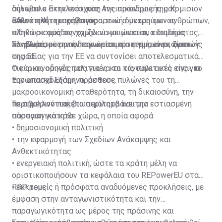
δήλωσε
συνέβαλε στην ενίσχυση της οικονομικής μας
ο Εκτελεστικός Αντιπρόεδρος της Κομισιόν
Βάλντις Ντομπρόβσκις
ανθεκτικότητας. Ωστόσο, ενώ ο μετρούμενος
«Αυτό πλήττει την αγοραστική δύναμη των ανθρώπων,
πληθωρισμός συνεχίζει να μειώνεται, ο δομικός
ειδικά σε ομάδες χαμηλού και μεσαίου εισοδήματος,
πληθωρισμός αποδεικνύεται πιο επίμονος», είπε
και βλάπτει την ανταγωνιστικότητα των εταιρειών
Συνολικά, σε αυτήν την κρίσιμη στιγμή, είναι ζωτικής
της ΕΕ.
σημασίας για την ΕΕ να συντονίσει αποτελεσματικά
τις οικονομικές πολιτικές και τις πολιτικές της για
Ο κύριος οδηγός μας για να το κάνουμε αυτό είναι το
την απασχόληση», πρόσθεσε.
Ευρωπαϊκό Εξάμηνο, με τους πυλώνες του τη
μακροοικονομική σταθερότητα, τη δικαιοσύνη, την
περιβαλλοντική βιωσιμότητα και την
Το σημερινό πακέτο περιλαμβάνει μια εστιασμένη
παραγωγικότητα.
σύσταση για κάθε χώρα, η οποία αφορά:
• δημοσιονομική πολιτική
• την εφαρμογή των Σχεδίων Ανάκαμψης και
Ανθεκτικότητας
• ενεργειακή πολιτική, ώστε τα κράτη μέλη να
οριστικοποιήσουν τα κεφάλαια του REPowerEU στα
RRP τους
• εκκρεμείς ή πρόσφατα αναδυόμενες προκλήσεις, με
έμφαση στην ανταγωνιστικότητα και την
παραγωγικότητα ως μέρος της πράσινης και