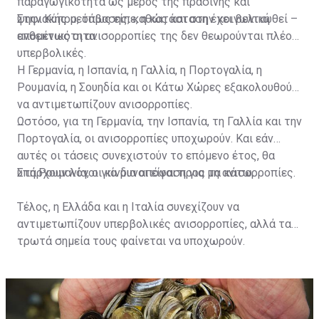
παραγωγικότητα ως μέρος της πράσινης και
ψηφιακής μετάβασης, καθώς και στην κοινωνική
Στην Κύπρο, όπως είπε, η κατάσταση έχει βελτιωθεί –
ανθεκτικότητα.
επομένως οι ανισορροπίες της δεν θεωρούνται πλέον
υπερβολικές.
Η Γερμανία, η Ισπανία, η Γαλλία, η Πορτογαλία, η
Ρουμανία, η Σουηδία και οι Κάτω Χώρες εξακολουθούν
να αντιμετωπίζουν ανισορροπίες.
Ωστόσο, για τη Γερμανία, την Ισπανία, τη Γαλλία και την
Πορτογαλία, οι ανισορροπίες υποχωρούν. Και εάν
αυτές οι τάσεις συνεχιστούν το επόμενο έτος, θα
υπάρχουν λόγοι για μια απόφαση για μη ανισορροπίες.
Στη Ρουμανία, οι κίνδυνοι είναι προς τα κάτω.
Τέλος, η Ελλάδα και η Ιταλία συνεχίζουν να
αντιμετωπίζουν υπερβολικές ανισορροπίες, αλλά τα
τρωτά σημεία τους φαίνεται να υποχωρούν.