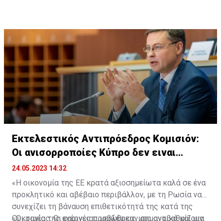
Εκτελεστικός Αντιπρόεδρος Κομισιόν:
Οι ανισορροποίες Κύπρο δεν ειναι
ανησυχούν
24.05.2023 14:32
«Η οικονομία της ΕΕ κρατά αξιοσημείωτα καλά σε ένα
προκλητικό και αβέβαιο περιβάλλον, με τη Ρωσία να
συνεχίζει τη βάναυση επιθετικότητά της κατά της
Ουκρανίας. Οι εαρινές προβλέψεις μας αναβαθμίζουν
«Οι τιμές της ενέργειας μειώθηκαν σημαντικά και μια