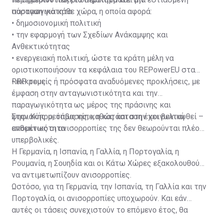
παραγωγικότητα.
σύσταση για κάθε χώρα, η οποία αφορά:
• δημοσιονομική πολιτική
• την εφαρμογή των Σχεδίων Ανάκαμψης και
Ανθεκτικότητας
• ενεργειακή πολιτική, ώστε τα κράτη μέλη να
οριστικοποιήσουν τα κεφάλαια του REPowerEU στα
RRP τους
• εκκρεμείς ή πρόσφατα αναδυόμενες προκλήσεις, με
έμφαση στην ανταγωνιστικότητα και την
παραγωγικότητα ως μέρος της πράσινης και
ψηφιακής μετάβασης, καθώς και στην κοινωνική
Στην Κύπρο, όπως είπε, η κατάσταση έχει βελτιωθεί –
ανθεκτικότητα.
επομένως οι ανισορροπίες της δεν θεωρούνται πλέον
υπερβολικές.
Η Γερμανία, η Ισπανία, η Γαλλία, η Πορτογαλία, η
Ρουμανία, η Σουηδία και οι Κάτω Χώρες εξακολουθούν
να αντιμετωπίζουν ανισορροπίες.
Ωστόσο, για τη Γερμανία, την Ισπανία, τη Γαλλία και την
Πορτογαλία, οι ανισορροπίες υποχωρούν. Και εάν
αυτές οι τάσεις συνεχιστούν το επόμενο έτος, θα