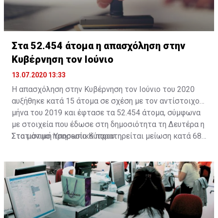
ενδιαφερόμενους για την περίοδο από την 1η Απριλίου
2021 μέχρι και την 30η Απριλίου 2021, οι οποίοι για
οποιοδήποτε λόγο δεν υπέβαλαν σχετική αίτηση κατά
την περίοδο υποβολής αιτήσεων για τον μήνα Απρίλιο
Στα 52.454 άτομα η απασχόληση στην
2021.
Κυβέρνηση τον Ιούνιο
13.07.2020 13:33
Η απασχόληση στην Κυβέρνηση τον Ιούνιο του 2020
αυξήθηκε κατά 15 άτομα σε σχέση με τον αντίστοιχο
μήνα του 2019 και έφτασε τα 52.454 άτομα, σύμφωνα
με στοιχεία που έδωσε στη δημοσιότητα τη Δευτέρα η
Στατιστική Υπηρεσία Κύπρου.
Στο μόνιμο προσωπικό παρατηρείται μείωση κατά 685
άτομα (-2,4%), από 28.312 σε 27.627 άτομα. Στο
έκτακτο προσωπικό παρατηρείται αύξηση κατά 771
άτομα (5,0%) φθάνοντας τις 16.541 σε σχέση με 15.470
άτομα τον Ιούνιο του 2019.
Σε σχέση με τον Ιούνιο του 2019 παρατηρείται αύξηση
στο προσωπικό της Εκπαιδευτικής Υπηρεσίας (1,3%)