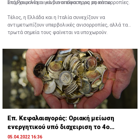
υπάρχουν λόγοι για μια απόφαση για μη ανισορροπίες.
Στη Ρουμανία, οι κίνδυνοι είναι προς τα κάτω.
Τέλος, η Ελλάδα και η Ιταλία συνεχίζουν να
αντιμετωπίζουν υπερβολικές ανισορροπίες, αλλά τα
τρωτά σημεία τους φαίνεται να υποχωρούν.
Επ. Κεφαλαιαγοράς: Οριακή μείωση
ενεργητικού υπό διαχειριση το 4ο
τρίμηνο 2021
05.04.2022 16:36